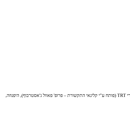
וכוללים: נוגדי דיכאון וחרדה, טיפול בליקויי שמיעה (מכשירי שמיעה), טיפול התנהגותי קוגניטיבי (CBT), מכשירי TRT (פותח ע"י קלינאי התקשורת – פרופ' פאוול ג'אסטרבוף), היפנוזה,