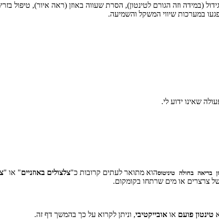
ול (במידה וזה הגורם לטינטון), הסרת שעווה באוזן (ראה איור), טיפול בזר
פגעו במערכות שיווי המשקל והשמיעה.
ולה שאינו ידוע לי.
הוא מתואר לעתים קרובות כ"
צלצולים באוזניים
" או "
צפ
של צרצרים או מים שרתחו בקומקום.
א
טינטון פועם
או
אובייקטיבי
, וניתן לקרוא על כך בהמשך דף זה.