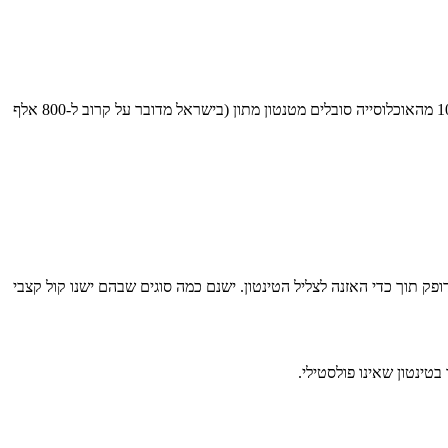
טינטון הוא סימפטום שנפוץ יותר בקרב אנשים שגילם מעל 65. עם זאת, הוא עלול לפגוע באנשים בכל טווח הגילאים כולל בילדים. ההערכה היא שכ-10% מהאוכלוסייה סובלים מטנטון מתון (בישראל מדובר על קרוב ל-800 אלף
פק תוך כדי האזנה לצליל הטינטון. ישנם כמה סוגים שבהם ישנו קול קצבי
טינטון שאינו פולסטילי.