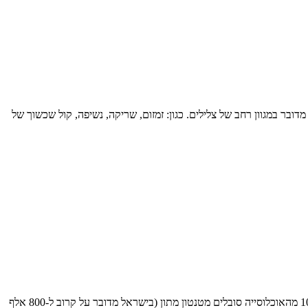
דובר במגוון רחב של צלילים. כגון: זמזום, שריקה, נשיפה, קול שכשוך של
טינטון הוא סימפטום שנפוץ יותר בקרב אנשים שגילם מעל 65. עם זאת, הוא עלול לפגוע באנשים בכל טווח הגילאים כולל בילדים. ההערכה היא שכ-10% מהאוכלוסייה סובלים מטנטון מתון (בישראל מדובר על קרוב ל-800 אלף