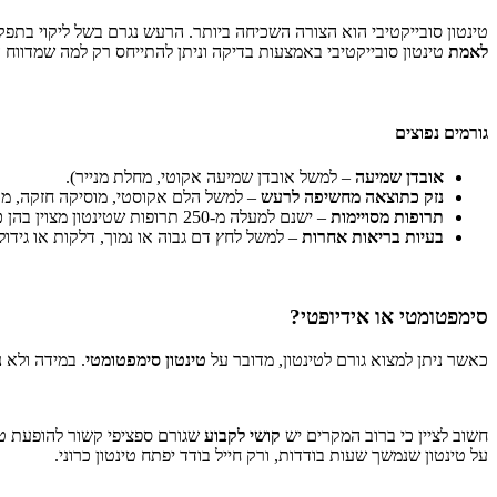
טינטון סובייקטיבי הוא הצורה השכיחה ביותר. הרעש נגרם בשל ליקוי בתפקו
לאמת
טינטון סובייקטיבי באמצעות בדיקה וניתן להתייחס רק למה שמדווח ה
גורמים נפוצים
אובדן שמיעה
– למשל אובדן שמיעה אקוטי, מחלת מנייר).
נזק כתוצאה מחשיפה לרעש
– למשל הלם אקוסטי, מוסיקה חזקה, מכ
תרופות מסויימות
– ישנם למעלה מ-250 תרופות שטינטון מצוין בהן כתופעת לוואי אפשרית.
בעיות בריאות אחרות
– למשל לחץ דם גבוה או נמוך, דלקות או גידול
סימפטומטי או אידיופטי?
כאשר ניתן למצוא גורם לטינטון, מדובר על
טינטון סימפטומטי
. במידה ולא 
חשוב לציין כי ברוב המקרים יש
קושי לקבוע
שגורם ספציפי קשור להופעת טינט
על טינטון שנמשך שעות בודדות, ורק חייל בודד יפתח טינטון כרוני.