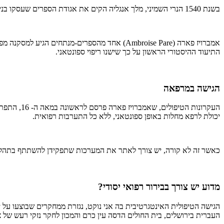
בשנת 1540 הנרי השמיני, מלך אנגליה הקים את אגודת הספרים שעסקו בניתוחים. בשדה הקרב הם היו בתפקיד "חובשים קרביים".
התיעוד ההיסטורי הראשון על כך שישנו ריפוי ספונטאני.
הגישה במרפאה
העקרונות 
יכולת לרפא מחלות באופן ספונטאני, ללא כל התערבות רפואית.
כאשר זה לא קורה, יש צורך לאתר את המערכות שתפקידן להשתתף בתהליך ה
מדוע יש צורך בבירור רפואי יסודי?
הגישה הטיפולית האינטגרטיבית בה אני נוקט, נגזרת ממחקרים שבוצעו על
העברית בירושלים, בית החולים הדסה עין כרם והמכון לחקר נזקי רעש של צ