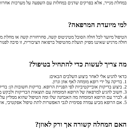
במחלת מנייר, אלא בפרקים שדנים במחלות עם השפעה על מערכות אחרות
למי מיועדת המרפאה?
הטיפול מיועד לכל חולה הסובל מטיניטוס קשה, סחרחורת קשה או מחלת מני
חולה מרגיש שאיננו מפיק תועלת מהטיפול ברפואה הציבורית, זו סיבה לפנות 
מה צריך לעשות כדי להתחיל בטיפול?
כדאי להגיע אלי לאחר ביצוע השלבים הבאים:
1. בדיקה על ידי רופא מומחה לאף אוזן וגרון.
2. ביצוע בדיקות אובייקטיביות לפי הפניית הרופא. בדיקות חשובות הן: בדיקת שמיעה, פוטנציאלים מעוררים מגזע המוח ו- MRI של המוח ושל העצם הטמפוראלית.
3. חשוב להגיע למרפאה של הרופא המומחה עם תוצאות הבדיקות ולבקש ממנו לעיין בהן.
4. לברר עם הרופא המומחה מה האבחנה שלו ומה הטיפול שהוא ממליץ עליו.
5. אם הרופא מביע עמדה פסימית לגבי האפשרות לתת טיפול אפקטיבי, או שהוא נותן טיפול לפי הספר (במונחים רפואיים: Textbook Medicine). אבל הטיפול לא עוזר – יש מקום לפנות אלי.
האם המחלה קשורה אך ורק לאוזן?