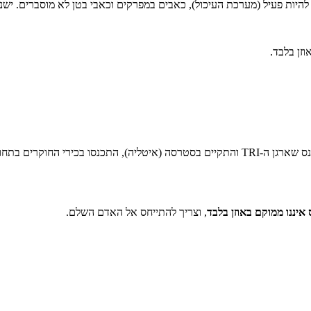
 להיות פעיל (מערכת העיכול), כאבים במפרקים וכאבי בטן לא מוסברים. ישנ
זן בלבד.
טי. אר. אי. (TRI) הוא הארגון הבינלאומי הגדול בעולם לחקר הטיניטוס. בכנס שארגן ה-TRI והתקיים
איננו ממוקם באוזן בלבד
, וצריך להתייחס אל האדם השלם.