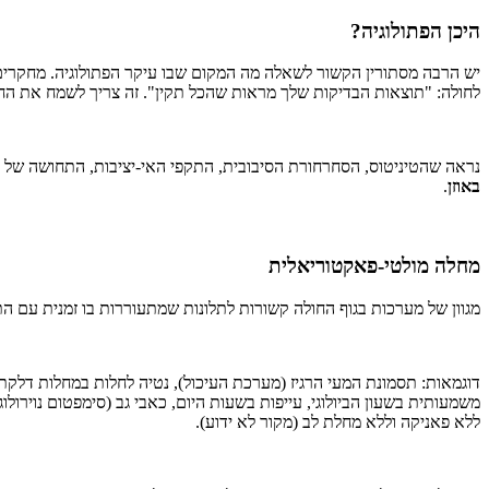
היכן הפתולוגיה?
יש הרבה מסתורין הקשור לשאלה מה המקום שבו עיקר הפתולוגיה. מחקרים 
לחולה: "תוצאות הבדיקות שלך מראות שהכל תקין". זה צריך לשמח את הח
נראה שהטיניטוס, הסחרחורת הסיבובית, התקפי האי-יציבות, התחושה של 
באוזן
.
מחלה מולטי-פאקטוריאלית
מגוון של מערכות בגוף החולה קשורות לתלונות שמתעוררות בו זמנית עם ה
דוגמאות: תסמונת המעי הרגיז (מערכת העיכול), נטיה לחלות במחלות דלקתיות 
משמעותית בשעון הביולוגי, עייפות בשעות היום, כאבי גב (סימפטום נוירולו
ללא פאניקה וללא מחלת לב (מקור לא ידוע).