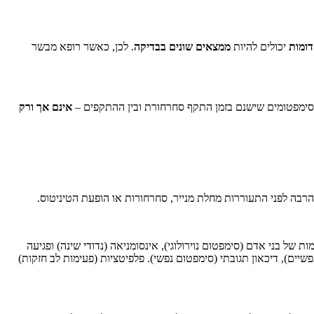
דומות
יכולים להיות
ממצאים שונים בבדיקה
. לכן, כאשר רופא מבשר
הסימפטומים שישנם בזמן התקף סחרחורת ובין ההתקפים –
אינם אך ורק
רבה לפני התעוררות מחלת מנייר, סחרחורות או הופעת הטיניטוס.
 של בני אדם (סימפטום נוירולוגי), אינסומניאה (נדודי שינה) ופגיעה
שיים), דיכאון תגובתי (סימפטום נפשי). פלפיטציות (פעימות לב חזקות)