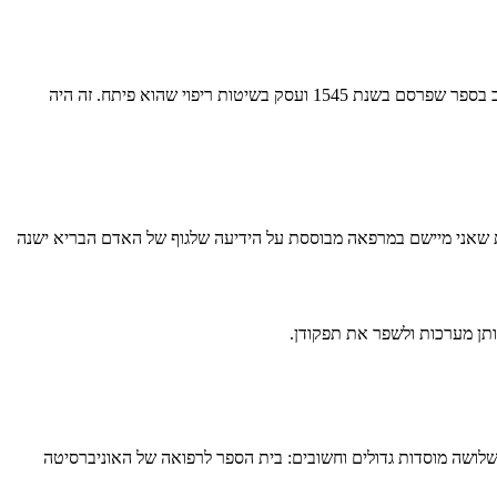
אמברויז פארה (Ambroise Pare) אחד מהספרים-מנתחים הגיע למסקנה מפתיעה: "אני חובש את הפצע אך האל הוא זה שמרפא אותו". את זה הוא כתב בספר שפרסם בשנת 1545 ועסק בשיטות ריפוי שהוא פיתח. זה היה
אה המודרנית. הגישה הרפואית שאני מיישם במרפאה מבוססת על הידיעה שלגוף של האדם הבריא ישנה
תן מערכות ולשפר את תפקודן.
שלושה מוסדות גדולים וחשובים: בית הספר לרפואה של האוניברסיטה