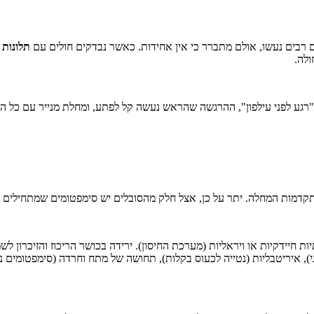
רבים נעשו, אולם מתברר כי אין אחידות. כאשר נבדקים חולים עם
תלונות 
ולה.
"רגע לפני עילפון", ההרגשה שהראש נעשה קל לפתע, ומחלת מנייר עם כל 
תקדמות המחלה. יתר על כן, אצל חלק מהסובלים יש סימפטומים שמתחילים ה
חיידקיות או ויראליות (מערכת החיסון). ירידה בכושר הריכוז והזיכרון לשמות
גי), איריטבליות (נטייה לכעוס בקלות), תחושה של מתח וחרדה (סימפטומים נפ