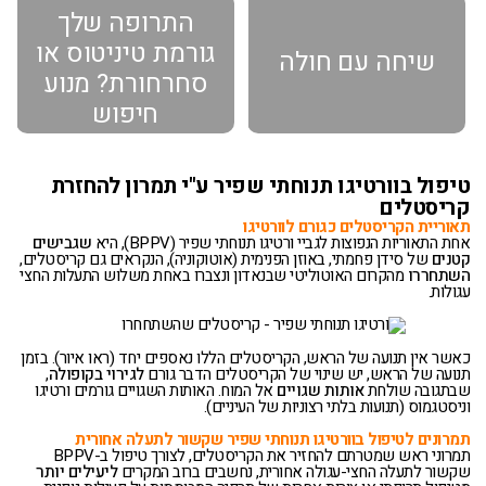
התרופה שלך
גורמת טיניטוס או
שיחה עם חולה
סחרחורת? מנוע
חיפוש
טיפול בוורטיגו תנוחתי שפיר ע"י תמרון להחזרת
קריסטלים
תאוריית הקריסטלים כגורם לוורטיגו
אחת התאוריות הנפוצות לגביי ורטיגו תנוחתי שפיר (BPPV), היא
שגבישים
קטנים
של סידן פחמתי, באוזן הפנימית (אוטוקוניה), הנקראים גם קריסטלים,
השתחררו
מהקרום האוטוליטי שבנאדון ונצברו באחת משלוש התעלות החצי
עגולות.
כאשר אין תנועה של הראש, הקריסטלים הללו נאספים יחד (ראו איור). בזמן
תנועה של הראש, יש שינוי של הקריסטלים הדבר גורם
לגירוי בקופולה
,
שבתגובה שולחת
אותות שגויים
אל המוח. האותות השגויים גורמים ורטיגו
וניסטגמוס (תנועות בלתי רצוניות של העיניים).
תמרונים לטיפול בוורטיגו תנוחתי שפיר שקשור לתעלה אחורית
תמרוני ראש שמטרתם להחזיר את הקריסטלים, לצורך טיפול ב-BPPV
שקשור לתעלה החצי-עגולה אחורית, נחשבים ברוב המקרים
ליעילים יותר