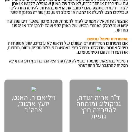
עם שתי כריות או יותר כריות, לא בצד של האוזן שטופלה, ללבוש צווארון
לצורך תזכורת שתמנע מהם לסובב את הראש במהירות ולהימנע מתרגילים
שכוללים מבט למעלה או למטה או סיבוב ראש, כגון שחייה בסגנון חופשי.
אמצעי זהירות אלה אמורים לעזור
להפחית את הסיכון
שהשרידים שהוחזרו
יגיעו שוב לחלק האחורי-הרגיש של האוזן לפני שהם ידבקו יחד או יספגו
מחדש .
אפשרויות טיפול נוספות
אם התמרונים הפיזיותרפיים השונים של הראש לא עובדים, ישנן אפשרויות
טיפול אחרות שכוללות: טיפול ביתי באמצעות פעילות גופנית, ניתוח, תרופות,
או התמודדות עם הסימפטומים.
הטיפול במרפאתי מתמקד בשאלה שלדעתי היא המרכזית:
מדוע הגוף לא
הצליח להתגבר על ההפרעה?
ד"ר אריה יגודה,
ויליאם ר. האנט,
גניקולוג ומומחה
יועץ ארגוני,
להפרייה חוץ
ארה"ב
גופית