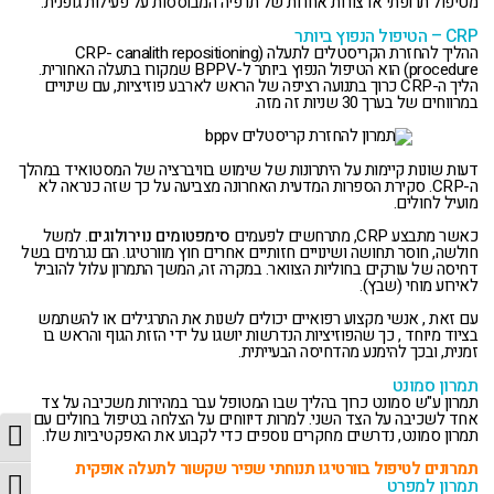
מטיפול תרופתי או צורות אחרות של תרפיה המבוססות על פעילות גופנית.
CRP – הטיפול הנפוץ ביותר
ההליך להחזרת הקריסטלים לתעלה (CRP- canalith repositioning
procedure) הוא הטיפול הנפוץ ביותר ל-BPPV שמקורו בתעלה האחורית.
הליך ה-CRP כרוך בתנועה רציפה של הראש לארבע פוזיציות, עם שינויים
במרווחים של בערך 30 שניות זה מזה.
דעות שונות קיימות על היתרונות של שימוש בוויברציה של המסטואיד במהלך
ה-CRP. סקירת הספרות המדעית האחרונה מצביעה על כך שזה כנראה לא
מועיל לחולים.
כאשר מתבצע CRP, מתרחשים לפעמים
סימפטומים נוירולוגים
. למשל
חולשה, חוסר תחושה ושינויים חזותיים אחרים חוץ מוורטיגו. הם נגרמים בשל
דחיסה של עורקים בחוליות הצוואר. במקרה זה, המשך התמרון עלול להוביל
לאירוע מוחי (שבץ).
עם זאת , אנשי מקצוע רפואיים יכולים לשנות את התרגילים או להשתמש
בציוד מיוחד , כך שהפוזיציות הנדרשות יושגו על ידי הזזת הגוף והראש בו
זמנית, ובכך להימנע מהדחיסה הבעייתית.
תמרון סמונט
תמרון ע"ש סמונט כרוך בהליך שבו המטופל עבר במהירות משכיבה על צד
אחד לשכיבה על הצד השני. למרות דיווחים על הצלחה בטיפול בחולים עם
מת
תמרון סמונט, נדרשים מחקרים נוספים כדי לקבוע את האפקטיביות שלו.
תמרונים לטיפול בוורטיגו תנוחתי שפיר שקשור לתעלה אופקית
מת
תמרון למפרט