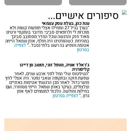
סיפורים אישיים...
ענת כהן, בעלת עסק עצמאי
"בערך בגיל 27 התחילו אצלי תופעות קשות ולא
מוכרות לי ולרופאים סביבי. מדובר בהתקפי ורטיגו
מאוד חזק והרגשה שכל החדר מסתובב סביבך
במהירות. כשהוורטיגו היה חולף, אוזן שמאל הייתה
אטומה והופיע בה רעש בלתי נסבל…"
לצפייה
בסרטון
ג'ראלד אטיה, מטפל זוגי, תושב סן דייגו
קליפורניה
"הטיניטוס שלי החל לפני ארבע שנים, לאחר
שפעת חזקה ובתקופה שאבי נפטר. היה אצלי לחץ
נפשי גדול. לאחר מכן הרגשתי אטימות באזניים
וצלצולים, בעיקר באוזן שמאל. הייתי מסוחרר, ועם
בחילות וחולשה. הלכתי למומחים לאף אוזן
גרון…"
לצפייה בסרטון