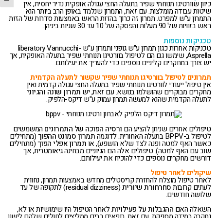
כיוון שוורטיגו תנוחתי שפיר בתעלה החצי עגולה אופקית נדיר יחסית, אין
שיטות עבודה מומלצות. עם זאת, התמרון שנלמד באופן הרב ביותר הוא
התמרון ע"ש למפרט. תמרון זה כרוך בהזזת הראש באמצעות סדרות של הזזת
ראש בזוויות של 90 מעלות והפסקה של 10 עד 30 שניות ביניהן.
טכניקות נוספות
טכניקות אחרות כגון תמרון ע"ש גופני ותמרון ע"ש liberatory Vannucchi-
Asprella, שימשו גם הם לטיפול בוורטיגו תנוחתי שפיר בתעלה האופקית, אך
יש צורך במחקרים קליניים נוספים כדי להעריך את יעילותם.
תמרונים לטיפול בוורטיגו תנוחתי שפיר שקשור לתעלה הקדמית
אין טיפול ייעודי לוורטיגו תנוחתי שפיר בתעלה החצי עגולה קדמית ואין
מחקרים מבוקרים שהושלמו בנושא. עם זאת, יש
תמרון שונה והגיוני
לתעלה הקדמית שהוא למעשה תמרון עמוק ע"ש דיקס-הלפיק.
טיפולים אחרים שניתן להציע הם
ורסיה הפוכה של התמרונים
המשמשים
לטיפול ב-BPPV בתעלה האחורית. לדוגמה
תמרון סמונט ההפוך
(מתחילים
כאשר האף למטה ופנה לצד שלא הושפע), או
תמרון אפלי הפוך
(מתחילים
שוב עם האף למטה). טיפולים אלה הם הגיוניים מבחינה גיאומטרית, אך
דורשים מחקרים נוספים כדי להוכיח את יעילותם.
שיקולים לאחר טיפול
לאחר טיפול מוצלח להחזרת קריסטלים מחדש באמצעות תמרון, נחווית
לעתים קרובות
סחרחורת שיורית
(residual dizziness) לתקופה של עד
שלושה חודשים.
השאלה האם
ההגבלות על פעילויות
לאחר הטיפול היו שימושיות או לא,
נחקרה במידה מספקת. עם זאת, רופאים רבים ממליצים לחולים שלהם לישון