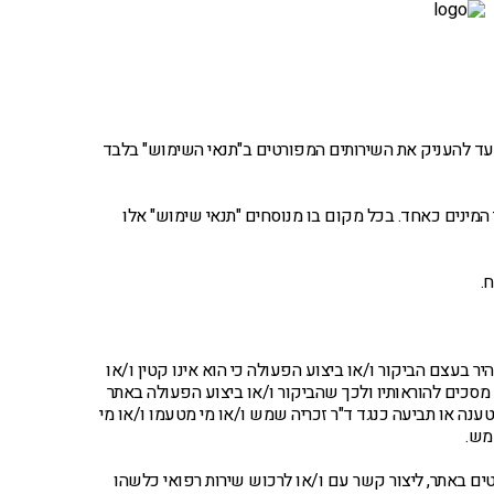
מטופלים מספרים – וידאו
יצירת קשר
"ר זכריה שמש אשר נועד להעניק את השירותים המפורטים ב"תנאי השימוש" בלבד
 המינים כאחד. בכל מקום בו מנוסחים "תנאי שימוש" אלו
.
 בעצם הביקור ו/או ביצוע הפעולה כי הוא אינו קטין ו/או
 מסכים להוראותיו ולכך שהביקור ו/או ביצוע הפעולה באתר
ענה או תביעה כנגד ד"ר זכריה שמש ו/או מי מטעמו ו/או מי
מש.
טים באתר, ליצור קשר עם ו/או לרכוש שירות רפואי כלשהו