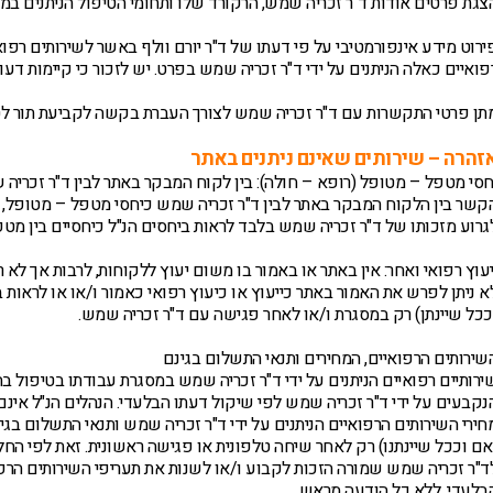
צגת פרטים אודות ד"ר זכריה שמש, הרקורד שלו ותחומי הטיפול הניתנים במ
ירוט מידע אינפורמטיבי על פי דעתו של ד"ר יורם וולף באשר לשירותים רפוא
פואיים כאלה הניתנים על ידי ד"ר זכריה שמש בפרט. יש לזכור כי קיימות דע
תן פרטי התקשרות עם ד"ר זכריה שמש לצורך העברת בקשה לקביעת תור לט
זהרה – שירותים שאינם ניתנים באתר
חסי מטפל – מטופל (רופא – חולה): בין לקוח המבקר באתר לבין ד"ר זכרי
קשר בין הלקוח המבקר באתר לבין ד"ר זכריה שמש כיחסי מטפל – מטופל, ל
גרוע מזכותו של ד"ר זכריה שמש בלבד לראות ביחסים הנ"ל כיחסיים בין מטפל
יעוץ רפואי ואחר: אין באתר או באמור בו משום יעוץ ללקוחות, לרבות אך לא ר
א ניתן לפרש את האמור באתר כייעוץ או כיעוץ רפואי כאמור ו/או או לראות ב
ככל שיינתן) רק במסגרת ו/או לאחר פגישה עם ד"ר זכריה שמש.
שירותים הרפואיים, המחירים ותנאי התשלום בגינם
ירותיים רפואיים הניתנים על ידי ד"ר זכריה שמש במסגרת עבודתו בטיפול בחו
נקבעים על ידי ד"ר זכריה שמש לפי שיקול דעתו הבלעדי. הנהלים הנ"ל אינם
חירי השירותים הרפואיים הניתנים על ידי ד"ר זכריה שמש ותנאי התשלום בגי
אם וככל שיינתנו) רק לאחר שיחה טלפונית או פגישה ראשונית. זאת לפי הח
ד"ר זכריה שמש שמורה הזכות לקבוע ו/או לשנות את תעריפי השירותים הרפוא
בלעדי, ללא כל הודעה מראש.