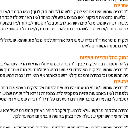
חריות
"ר זכריה שמש אינו אחראי לנזק כלשהו (לרבות נזק לגוף) ו/או הפסד ו/או חס
' כלשהו כתוצאה מביקור ו/או מביצוע פעולה באתר ו/או מאי היכולת לבקר 
לשהו זכריה שמש מכל סיבה שהיא, לרבות, בכל הקשור לביקור ו/או ביצוע פעו
פוטרופסו ו/או צד ג' כלשהו שיכנס לאתר ויגרום נזק ו/או בכל הקשור לת
לקוח פוטר את ד"ר זכריה שמש מכל אחריות לנזק מכל סוג שהוא שעלול להי
/או בתוכנה הקשורים לאתר.
חוק החל ותניית שיפוט
ל ההתקשרות בין הלקוח לבין ד"ר זכריה שמש יחולו הוראות הדין הישראלי בל
"ר זכריה שמש והלקוח מצהירים כי יעשו כמיטב יכולתם על מנת שסכסוך שיתע
ית המשפט וכי במידה והסכסוך לא ייושב כאמור אזי הוא יידון בבית המשפט 
רטיות
"ר זכריה שמש ו/או מי מטעמו יהיו רשאים לפנות אל הלקוח באמצעות דוור יש
לפונית ו/או באמצעות פנייה בפקסימיליה. במסגרת זו יהא ד"ר זכריה שמש 
טעמו, לרבות מידע בדבר שירותים הניתנים על ידי ד"ר זכריה שמש או מי מטע
מידה והלקוח מבקש שלא להמשיך ולקבל חומר באופן כמפורט לעיל יהא על
ל החומר השיווקי שנשלח אליו בציון בקשה זו במקום המיועד לכך.
"ר זכריה שמש יהיה רשאי להשתמש בפרטים שהלקוח מסר ובמידע שיאסף א