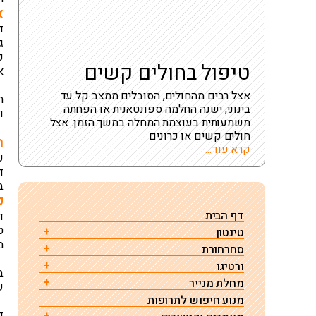
א
ד
ג
כ
טיפול בחולים קשים
א
אצל רבים מהחולים, הסובלים ממצב קל עד
ה
בינוני, ישנה החלמה ספונטאנית או הפחתה
ו
משמעותית בעוצמת המחלה במשך הזמן. אצל
חולים קשים או כרונים
ה
קרא עוד...
ע
ד
ב
פ
דף הבית
ד
ט
טינטון
מ
סחרחורת
הגורם לטינטון – מחקר
ורטיגו
סחרחורת גורמים טיפול ואבחון
רגישות לרעש (היפראקוזיס)
ב
מחלת מנייר
ורטיגו תנוחתי שפיר
תרופות שגורמות לסחרחורת ורטיגו או דיזינס
ש
טינטון – שאלות ותשובות
מנוע חיפוש לתרופות
מחלת מנייר – גורמים, אבחון וטיפול
טיפול בוורטיגו תנוחתי שפיר ע"י תמרון להחזרת
התקף סחרחורת פתאומית
רשימת גורמים לטיניטוס
ד