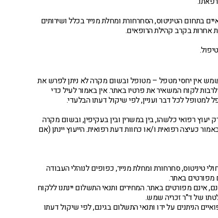
רפאתו.
יים בתחום הטיניטוס, הסחרחורת ומחלת מנייר בכלל ושירותים
ות אחרות בקרב קהילת הרופאים.
יפול.
ה שמש אין יחסי מטפל – מטופל ובשום מקרה לא ניתן לפרש את
רבות לקוח המשאיר את פרטיו באתר. אין באמור לעיל כדי
 למטופל לכל דבר ועניין, לפי שיקול דעתו הבלעדי.
ק יעוץ רפואי כלשהו, בין במשרין ובין בעקיפין, ובשום מקרה
אמור כעיצה רפואית ו/או כחוות דעת רפואית. הייעוץ יינתן (אם
לי טיניטוס, סחרחורת ומחלת מנייר, כפופים לנוהלי העבודה
 מפורטים באתר.
נם, אינם מפורטים באתר. המחירים ותנאי התשלום יינתנו ללקוח
לטתו של ד"ר זכריה שמש.
יים הניתנים על ידו ותנאי התשלום בגינם, לפי שיקול דעתו