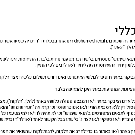
י טיפול
חולים חדשים
חולים קשים ו/או כרונים
ללי
אתר זה שכתובתו drshemesh.co.il הינו אתר בבעלות ד
להלן: "האתר").
תנאי שימוש" מנוסחים בלשון זכר מטעמי נוחות בלבד. ההתייחסות הינה לשני
לשון יחיד ההתייחסות הינה ליחיד ו/או לרבים לפי העניין.
ביקור באתר חופשי לגולשי האינטרנט ואינו דורש תשלום כלשהו מצד הלקוח
תמונות המופיעות באתר הינן להמחשה בלבד
ל אדם המבקר באתר ו/או המבצע פעולה כלשהי באתר (להלן: "הלקוח"), מצהיר
סול דין ללא הסכמת הוריו ו/או אפוטרופוסו וכי קרא את "תנאי שימוש" והוא
פוף לתנאים המפורטים ב"תנאי שימוש" וכי לא תהיה לו ו/או למי מטעמו כל ט
עובדיו ו/או ספקיו ו/או לצד ג' כלשהו בכל הקשור לאתר ו/או לד"ר זכריה ש
ין באתר ו/או באמור בו כדי לחייב את הלקוח, לרבות לקוח שהשאיר את הפר