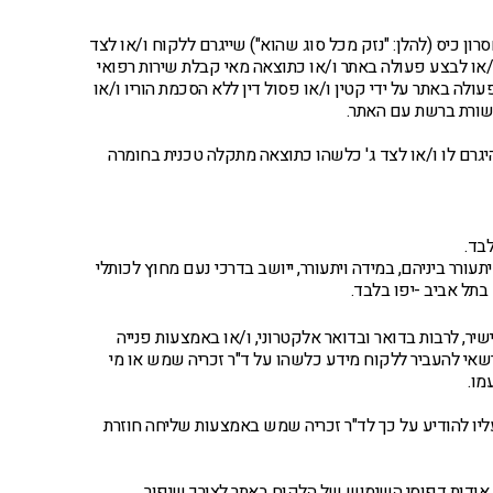
רון כיס (להלן: "נזק מכל סוג שהוא") שייגרם ללקוח ו/או לצד
ו/או לבצע פעולה באתר ו/או כתוצאה מאי קבלת שירות רפואי
לה באתר על ידי קטין ו/או פסול דין ללא הסכמת הוריו ו/או
קשורת ברשת עם האתר.
גרם לו ו/או לצד ג' כלשהו כתוצאה מתקלה טכנית בחומרה
בד.
ורר ביניהם, במידה ויתעורר, ייושב בדרכי נעם מחוץ לכותלי
בתל אביב -יפו בלבד.
יר, לרבות בדואר ובדואר אלקטרוני, ו/או באמצעות פנייה
רשאי להעביר ללקוח מידע כלשהו על ד"ר זכריה שמש או מי
מו.
יו להודיע על כך לד"ר זכריה שמש באמצעות שליחה חוזרת
ודות דפוסי השימוש של הלקוח באתר לצורך שיפור