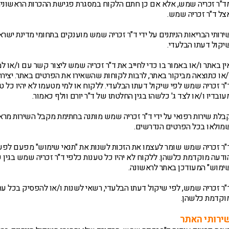
ד"ר זכריה שמש, אלא אם כן חתם הלקוח במסגרת פגישת ההכרות הראשונית
צל ד"ר זכריה שמש.
ירותי הבריאות הניתנים על ידי ד"ר זכריה שמש מוענקים בתחומי מדינת ישר
יקול דעתו הבלעדי.
ין באתר ו/או באמור בו כדי לחייב את ד"ר זכריה שמש ליצור קשר עם ו/או 
/או כתוצאה מביקור באתר, לרבות לקוחות שהשאירו את הפרטים באתר. יציר
"ר זכריה שמש לפי שיקול דעתו הבלעדי. ללקוח או למי מטעמו לא יהיו כל טענ
עובדיו ו/או לצד ג' כלשהו בגין החלטתו של ד"ר יורם וולף כאמור.
בלת שירות רפואי על ידי ד"ר זכריה שמש מותנה בחתימת מקבל השירות מר
מולאו בכל הפרטים הנדרשים.
"ר זכריה שמש שומר לעצמו את הזכות לשנות את "תנאי שימוש" מפעם לפעם
ודעה מוקדמת כלשהן. ללקוח לא יהיו כל טענות כלפי ד"ר זכריה שמש בגין שי
ימוש" המעודכן באתר לראשונה.
"ר זכריה שמש, לפי שיקול דעתו הבלעדי, רשאי לשנות ו/או להפסיק בכל עת
וקדמת כלשהן.
ירותי האתר