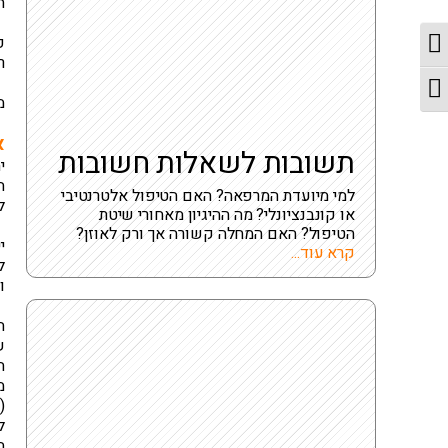
ה
מתג ניגודיות גבוהה
פ
ר
מתג גודל גופן
מ
א
תשובות לשאלות חשובות
י
ה
למי מיועדת המרפאה? האם הטיפול אלטרנטיבי
ל
או קונבנציונלי? מה ההיגיון מאחורי שיטת
הטיפול? האם המחלה קשורה אך ורק לאוזן?
י
קרא עוד...
ל
ו
ה
ש
ה
מ
(
ל
ה