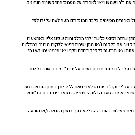
 עם ד"ר ושמש ו/או לאחריה על מסמכי ההתקשרות הנהוגים
אל באזורים מסוימים בלבד המוגדרים מעת לעת על ידו לפי
למתן שירות רפואי כלשהו למי מהלקוחות שפנו אליו באמצעות
ת קשר עם הלקוח ו/או מתן שירות רפואי ללקוח מותנה בהחלטת
ות ו/או תביעות כלפי ד"ר יורם וולף ו/או מי מטעמו ו/או מי
אש על כל המסמכים הנדרשים על ידי ד"ר זכריה שמש לאחר
 עפ"י שקול דעתו הבלעדי וזאת ללא צורך במתן התראה ו/או
נוי כאמור. מועד החלת השינוי יהיה מועד פרסום נוסח "תנאי
 את פעילות האתר, וזאת ללא צורך במתן התראה ו/או הודעה