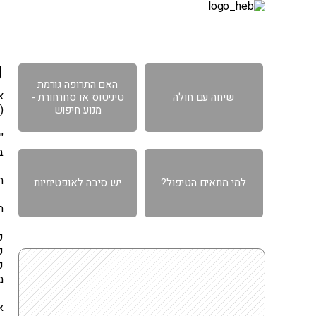
דף הבית
אודות
גישה רפואית
תחומ
כ
האם התרופה גורמת
שיחה עם חולה
טיניטוס או סחרחורת -
(
מנוע חיפוש
"
ב
ה
למי מתאים הטיפול?
יש סיבה לאופטימיות
ה
כ
פ
כ
מ
א