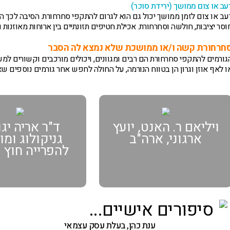
עב או צום ממושך (ירידת סוכר)
עב או צום לזמן ממושך יכול גם הוא לגרום להתקפי סחרחורת. הסיבה לכך ה
וסר יציבות, חולשה וסחרחורת. אכילת חטיפים תזונתיים בין ארוחות מאוזנות 
חרחורת קשה ו/או ממושכת שלא נמצא לה הסבר
גורמים להתקפי סחרחורת הם רבים ומגוונים, ויכולים מורכבים וקשורים למער
ו לאף אוזן וגרון הן בטווח הנורמה, על החולה לחפש אחר גורמים נוספים שא
ויליאם ר. האנט, יועץ
ד"ר אריה יגו
ארגוני, ארה"ב
גניקולוג ומ
להפרייה חוץ 
סיפורים אישיים...
ענת כהן, בעלת עסק עצמאי