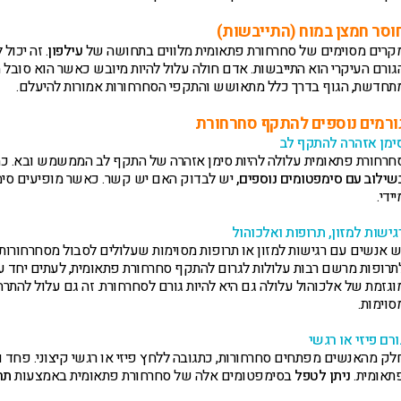
וסר חמצן במוח (התייבשות)
קרים מסוימים של סחרחורת פתאומית מלווים בתחושה של
עילפון
. זה יכול
גורם העיקרי הוא התייבשות. אדם חולה עלול להיות מיובש כאשר הוא סובל
תחדשת, הגוף בדרך כלל מתאושש והתקפי הסחרחורות אמורות להיעלם.
ורמים נוספים להתקף סחרחורת
ימן אזהרה להתקף לב
חרחורת פתאומית עלולה להיות סימן אזהרה של התקף לב הממשמש ובא. כ
שילוב עם סימפטומים נוספים,
יש לבדוק האם יש קשר. כאשר מופיעים סימפט
יידי.
גישות למזון, תרופות ואלכוהול
ש אנשים עם רגישות למזון או תרופות מסוימות שעלולים לסבול מסחרחורות,
תרופות מרשם רבות עלולות לגרום להתקף סחרחורת פתאומית, לעתים יחד עם
וגזמת של אלכוהול עלולה גם היא להיות גורם לסחרחורת. זה גם עלול להת
סוימות.
ורם פיזי או רגשי
לק מהאנשים מפתחים סחרחורות, כתגובה ללחץ פיזי או רגשי קיצוני. פחד ו
תאומית.
ניתן לטפל
בסימפטומים אלה של סחרחורת פתאומית באמצעות
תר