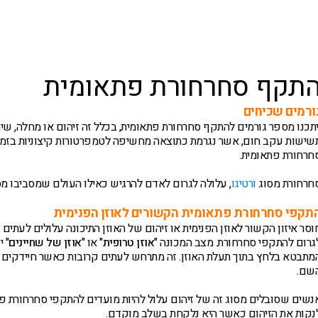
י טיפול
חולים חדשים
חולים קשים ו/או כרונים
תקף סחרחורת פתאומית
ורמים שכיחים
יתכנו מספר גורמים להתקף סחרחורת פתאומית, בכלל זה זיהום או מחלה, שימ
שישות עקב חום, אשר נגרמת כתוצאה מחשיפה לטמפרטורות קיצוניות בזמן 
חרחורת פתאומית.
חרחורת מסוג
ורטיגו
, עלולה לגרום לאדם להרגיש כאילו העולם שמסביבו מס
תקפי סחרחורת פתאומית הקשורים לאוזן הפנימית
וסר איזון הקשור לאוזן הפנימית
או זיהום של האוזן התיכונה עלולים לעתים 
גרום להתקפי סחרחורת. מצב המכונה "
אוזן טרופית
" או "
אוזן של שחיינים
" 
מתבטא בלחץ בתוך תעלת האוזן. זה מתרחש לעתים קרובות כאשר חיידקים נ
שם.
נשים שסובלים מסוג זה של זיהום עלול להיות מועדים להתקפי סחרחורת פ
נקות את הזיהום כאשר היא נלקחת בשלב מוקדם.