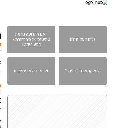
דף הבית
אודות
גישה רפואית
תחומ
ה
האם התרופה גורמת
שיחה עם חולה
טיניטוס או סחרחורת -
ג
מנוע חיפוש
י
ת
ס
למי מתאים הטיפול?
יש סיבה לאופטימיות
ס
ה
ח
ל
ה
ה
א
ל