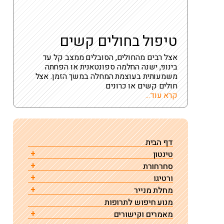
טיפול בחולים קשים
אצל רבים מהחולים, הסובלים ממצב קל עד
בינוני, ישנה החלמה ספונטאנית או הפחתה
משמעותית בעוצמת המחלה במשך הזמן. אצל
חולים קשים או כרונים
קרא עוד...
דף הבית
טינטון
סחרחורת
הגורם לטינטון – מחקר
ורטיגו
סחרחורת גורמים טיפול ואבחון
רגישות לרעש (היפראקוזיס)
מחלת מנייר
ורטיגו תנוחתי שפיר
תרופות שגורמות לסחרחורת ורטיגו או דיזינס
טינטון – שאלות ותשובות
מנוע חיפוש לתרופות
מחלת מנייר – גורמים, אבחון וטיפול
טיפול בוורטיגו תנוחתי שפיר ע"י תמרון להחזרת
התקף סחרחורת פתאומית
רשימת גורמים לטיניטוס
מאמרים וקישורים
קריסטלים שהשתחררו
מחלת מנייר והרגשת מליאות או אטימות באוזן
סחרחורת הקשורה לחרדה ולחץ נפשי
טיניטוס שנגרם מתרופות