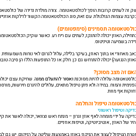
ק זה לעתים קרובות הופך לכולסטאטומה . צורה מולדת נדירה של כולסטאטומ
קרבת עצמות הגולגולת. עם זאת, סוג הכולסטאטומה הקשור לדלקות אוזניים 
ולסטאטומה תסמינים (סימפטומים)
תחילה, האוזן יכולה להתנקז, לעתים עם ריח רע. כאשר שקיק הכולסטאטומה ג
רידה בשמיעה וטיניטוס.
אב מאחורי או בתוך האוזן, בעיקר בלילה, עלול לגרום לאי נוחות משמעותית
אוזן הנגועה) יכולה להתרחש גם כן. חלק או כל התופעות הללו הן סיבה טוב
אם זה מצב מסוכן?
ולסטאטומה עלולה להיות מסוכנת
ואסור להתעלם ממנה
. שחיקת עצם יכולה
פנימית והמוח. במידה ולא ניתן טיפול מתאים, עלולים להיגרם חירשות, מורסה
חוקות אף מוות.
ולסטאטומה טיפול והחלמה
דיקה וטיפול ראשוני
דיקה על ידי מומחה לאף אוזן וגרון – מנתח ראש וצוואר, יכולה לאשר את קי
היר של האוזן , אנטיביוטיקה, וטיפות אוזניים.
טרת הטיפול לעצור את הניקוז באוזן באמצעות שליטה על הזיהום. יש גם ל