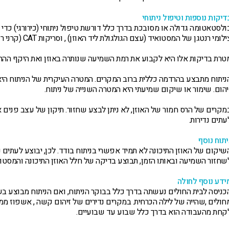
דיקות נוספות וטיפול ניתוחי
ולסטאטומה גדולה או מסובכת בדרך כלל דורשת טיפול ניתוחי (כירורגי) כדי לה
לומי רנטגן של המסטואיד (עצם הגולגולת ליד האוזן) , וסריקות CAT (קרני רנטגן ב- 3 מימדים) של המסטואיד עשויים להיות נחוצים.
טרת בדיקות אלו היא לקבוע את רמת השמיעה שנותרה באוזן ואת היקף ההר
ניתוח מתבצע בהרדמה כללית ברוב המקרים. המטרה העיקרית של הניתוח היא 
יהום. שימור או שיקום שמיעתי היא המטרה השנייה של ניתוח.
מקרים של הרס חמור של האוזן, לא ניתן לבצע שחזור. תיקון של עצב פנים
עתים נדירות.
יתוח נוסף
שחזור השמיעה ובאותו הזמן, תבוצע בדיקה של חלל האוזן התיכונה והמסטו
ידע נוסף לחולה
כניסה לבית החולים נעשתה בדרך כלל בבוקר הניתוח, ואם הניתוח מבוצע בש
חולים ,שהייה של לילה הכרחית. במקרים נדירים של זיהום קשה , אשפוז ממו
קחת מהעבודה הוא בדרך כלל שבוע עד שבועיים.