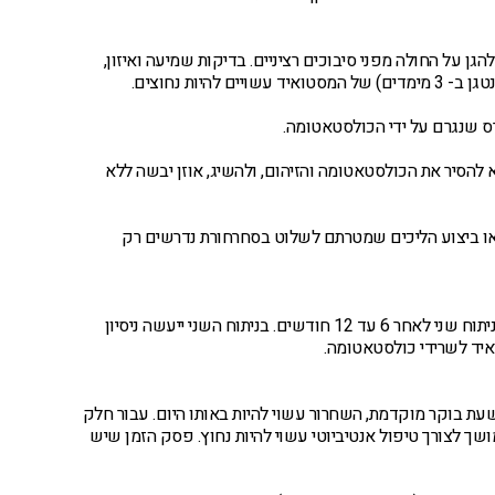
גן על החולה מפני סיבוכים רציניים. בדיקות שמיעה ואיזון,
ס שנגרם על ידי הכולסטאטומה.
להסיר את הכולסטאטומה והזיהום, ולהשיג, אוזן יבשה ללא
 או ביצוע הליכים שמטרתם לשלוט בסחרחורת נדרשים רק
השיקום של האוזן התיכונה לא תמיד אפשרי בניתוח בודד. לכן, יבוצע לעתים ניתוח שני לאחר 6 עד 12 חודשים. בניתוח השני ייעשה ניסיון
איד לשרידי כולסטאטומה.
עת בוקר מוקדמת, השחרור עשוי להיות באותו היום. עבור חלק
שך לצורך טיפול אנטיביוטי עשוי להיות נחוץ. פסק הזמן שיש