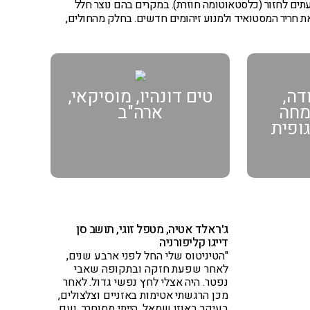
עתים לחזור (כלסטאוטומה חוזרת). במקרים בהם נוצר חלל
 חריר המסטואיד ולמנוע זיהומים חדשים. בחלק מהחולים,
דה,
טים דונהיו, מוסיקאי,
ומחה
ארה"ב
גופית
ג'ראלד אטיה, מטפל זוגי, תושב סן
דייגו קליפורניה
"הטיניטוס שלי החל לפני ארבע שנים,
לאחר שפעת חזקה ובתקופה שאבי
נפטר. היה אצלי לחץ נפשי גדול. לאחר
מכן הרגשתי אטימות באזניים וצלצולים,
בעיקר באוזן שמאל. הייתי מסוחרר, ועם