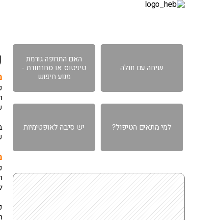
דף הבית
אודות
גישה רפואית
תחומ
כ
האם התרופה גורמת
שיחה עם חולה
טיניטוס או סחרחורת -
מ
מנוע חיפוש
כ
ח
ש
ב
למי מתאים הטיפול?
יש סיבה לאופטימיות
ש
מ
כ
ה
ל
כ
ח