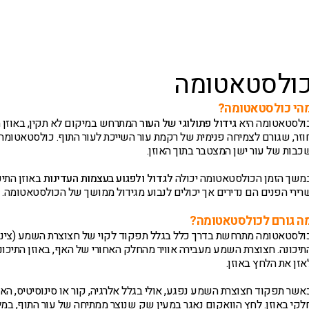
י טיפול
חולים חדשים
חולים קשים ו/או כרונים
ולסטאטומה
הי כולסטאטומה?
ולסטאטומה היא
גידול פתולוגי של העור
המתרחש במיקום לא תקין, באוזן ה
וזר, שגורם לצמיחה פנימית של רקמת עור השייכת לעור התוף. כולסטאטומ
כבות של עור ישן המצטבר בתוך האוזן.
משך הזמן הכולסטאטומה יכולה
לגדול ולפגוע בעצמות העדינות
באוזן התיכ
רירי הפנים הם נדירים אך יכולים לנבוע מגידול ממושך של הכולסטאטומה.
ה גורם לכולסטאטומה?
ולסטאטומה מתרחשת בדרך כלל בגלל תפקוד לקוי של חצוצרת השמע (צינורי
תיכונה. חצוצרת השמע מעבירה אוויר מהחלק האחורי של האף, באוזן התיכונה
אזן את הלחץ באוזן.
אשר תפקוד חצוצרת השמע נפגע, אולי בגלל אלרגיה, קור או סינוסיטיס, האווי
לקי באוזן. לחץ הוואקום נאגר במעין שק שנוצר ממתיחה של עור התוף, במי