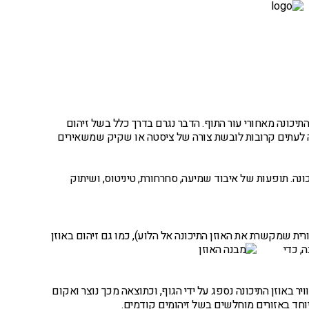
מטופלים מספרים – וידאו
יצירת קשר
תיכונה מאחורי עור התוף. הדבר נגרם בדרך כלל בשל זיהום
ה לעתים קרובות לובשת צורה של ציסטה או שקיק שמשאירים
ונה. תופעות של איבוד שמיעה, סחרחורת, טיניטוס, ושיתוק
ת שמקשרת את האוזן התיכונה אל הלוע), כמו גם זיהום
באוזן
, כדי
ר באוזן התיכונה נספג על ידי הגוף, וכתוצאה מכך נוצר ואקום
וחד באזורים מוחלשים בשל זיהומים קודמים.