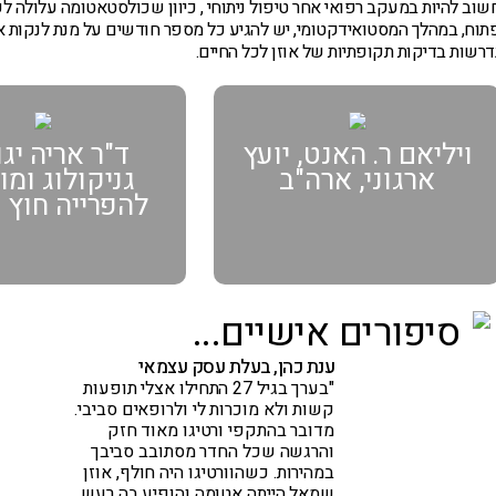
שוב להיות במעקב רפואי אחר טיפול ניתוחי , כיוון שכולסטאטומה עלולה ל
תוח, במהלך המסטואידקטומי, יש להגיע כל מספר חודשים על מנת לנקות את
דרשות בדיקות תקופתיות של אוזן לכל החיים.
ויליאם ר. האנט, יועץ
ד"ר אריה יגו
ארגוני, ארה"ב
גניקולוג ומ
להפרייה חוץ 
סיפורים אישיים...
ענת כהן, בעלת עסק עצמאי
"בערך בגיל 27 התחילו אצלי תופעות
קשות ולא מוכרות לי ולרופאים סביבי.
מדובר בהתקפי ורטיגו מאוד חזק
והרגשה שכל החדר מסתובב סביבך
במהירות. כשהוורטיגו היה חולף, אוזן
שמאל הייתה אטומה והופיע בה רעש