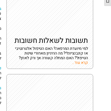
מתג גודל גופן
ב
כ
צי
מ
תשובות לשאלות חשובות
ה
ז
למי מיועדת המרפאה? האם הטיפול אלטרנטיבי
או קונבנציונלי? מה ההיגיון מאחורי שיטת
ב
הטיפול? האם המחלה קשורה אך ורק לאוזן?
ל
קרא עוד...
נ
ל
מ
ה
מ
ל