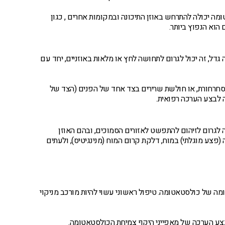
ה יכולה להתרחש באוזן התיכונה ובמקומות אחרים , כגון
הוא הנפוץ ביותר.
דל, זה יכול לגרום לתחושה לחץ או מלאות באוזניים, יחד עם
. סחרחורת, או חולשת שרירים בצד אחד של הפנים (הצד של
ה לבצע הערכה רפואית.
 לגרום לזיהום להתפשט לאזורים הסמוכים, ובהם האוזן
 (פצע מוגלתי) במוח, דלקת קרום המוח (מנינגיטיס), ולעתים
ומה של כולסטאטומה. טיפול ראשוני עשוי להיות מורכב מניקוי
בצע הערכה של מאפייני היקף צמיחת הכולסטאטומה.