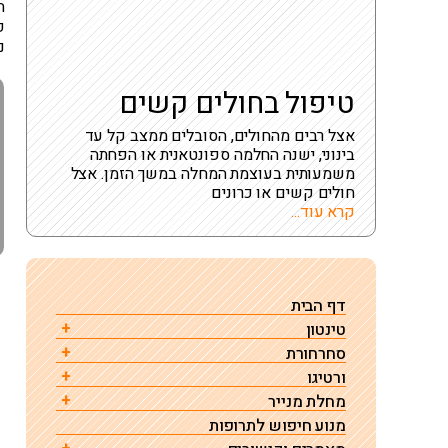
ח
פ
נ
טיפול בחולים קשים
אצל רבים מהחולים, הסובלים ממצב קל עד
בינוני, ישנה החלמה ספונטאנית או הפחתה
משמעותית בעוצמת המחלה במשך הזמן. אצל
חולים קשים או כרונים
קרא עוד...
דף הבית
טינטון
סחרחורת
הגורם לטינטון – מחקר
ורטיגו
סחרחורת גורמים טיפול ואבחון
רגישות לרעש (היפראקוזיס)
מחלת מנייר
ורטיגו תנוחתי שפיר
תרופות שגורמות לסחרחורת ורטיגו או דיזינס
טינטון – שאלות ותשובות
מנוע חיפוש לתרופות
מחלת מנייר – גורמים, אבחון וטיפול
טיפול בוורטיגו תנוחתי שפיר ע"י תמרון להחזרת
התקף סחרחורת פתאומית
רשימת גורמים לטיניטוס