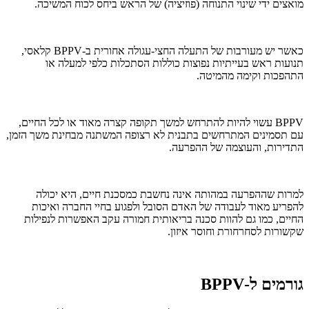
מואצים ידי שינוי התנוחה (פוזיציה) של הראש ביחס לכוח המשיכה.
כאשר יש מעורבות של התעלה החצי-עגולה אחורית ב-BPPV קלאסי,
תנועות ראש בעייתיות נפוצות כוללות הסתכלות כלפי למעלה או
התהפכות וקימה מהמיטה.
BPPV עשוי להיות להתרחש למשך תקופה קצרה מאוד או לכל החיים,
עם תסמינים המתרחשים בתבנית לא רצופה המשתנה מבחינת משך הזמן,
התדירות, והעוצמה של ההפרעה.
למרות שההפרעה במהותה אינה נחשבת כמסכנת חיים, היא יכולה
להפריע מאוד לעבודה של האדם הסובל ולפגוע בחיי החברה ואיכות
החיים, כמו גם להוות סכנה בריאותית חמורה עקב האפשרות לנפילות
שקשורות לסחרחורת וחוסר איזון.
גורמים ל-BPPV