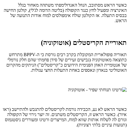
כאשר הראש מסתובב, הנוזל האנדולימפתי משתהה מאחור בגלל
האינרציה ומפעיל לחץ כנגד הקופולה (בליטה הדומה לג'לי), קולטן החישה
בבסיס התעלה. אז הקולטן שולח אימפולסים למוח אודות התנועה של
הראש.
תאוריית הקריסטלים (אוטוקוניה)
תאוריה פופולארית המקובלת בקרב רבים גורסת כי ה-BPPV מתרחש
כתוצאה מאוטוקוניה (גבישים זעירים של סידן פחמתי שהם חלק נורמלי
של אנטומיית האוזן הפנימית הידועים כ"קריסטלים") הניתקים מהקרום
האוטוליטי בנאדון ונאספים באחת התעלות החצי עגולות.
כאשר הראש לא נע, הכבידה גורמת לקריסטלים להתגבש ולהתיישב (ראו
איור). כאשר הראש זז, הקריסטלים משתנים. זה יוצר גירוי של הקופולה
וגורם לה לשלוח אותות שווא למוח, המייצרים ורטיגו ומעוררים ניסטגמוס
(תנועות עיניים בלתי רצוניות).