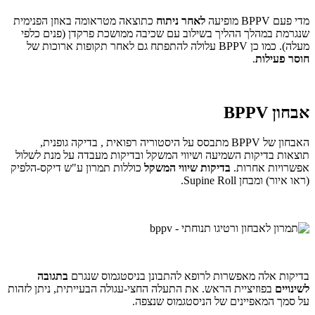
מדי פעם BPPV מופיעה
לאחר ניתוח
כתוצאה מטראומה באוזן הפנימית
שנגרמת במהלך ההליך בשילוב עם שכיבה ממושכת פרקדן (פנים כלפי
מעלה). כמו כן BPPV עלולה להתפתח גם לאחר תקופות ארוכות של
חוסר פעילות
.
אבחון BPPV
האבחון של BPPV מתבסס על היסטוריה רפואית , בדיקה גופנית,
תוצאות בדיקות השמיעה ושיווי המשקל ובדיקות מעבדה על מנת לשלול
אפשרויות אחרות.
בדיקות שיווי המשקל
כוללות תמרון ע"ש דיקס-הלפיק
(ראו איור) ומבחן Supine Roll.
בדיקות אלה מאפשרות לרופא להתבונן בניסטגמוס שנגרם
בתגובה
לשינויים
בפוזיציית הראש. את התעלה החצי-עגולה הבעייתית, ניתן לזהות
על סמך המאפיינים של הניסטגמוס שנצפה.