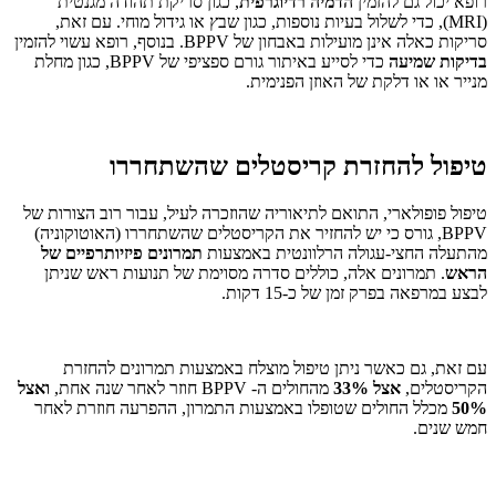
רופא יכול גם להזמין
הדמיה רדיוגרפית
, כגון סריקת תהודה מגנטית
(MRI), כדי לשלול בעיות נוספות, כגון שבץ או גידול מוחי. עם זאת,
סריקות כאלה אינן מועילות באבחון של BPPV. בנוסף, רופא עשוי להזמין
בדיקות שמיעה
כדי לסייע באיתור גורם ספציפי של BPPV, כגון מחלת
מנייר או או דלקת של האוזן הפנימית.
טיפול להחזרת קריסטלים שהשתחררו
טיפול פופולארי, התואם לתיאוריה שהוזכרה לעיל, עבור רוב הצורות של
BPPV, גורס כי יש להחזיר את הקריסטלים שהשתחררו (האוטוקוניה)
מהתעלה החצי-עגולה הרלוונטית באמצעות
תמרונים פיזיותרפיים של
הראש
. תמרונים אלה, כוללים סדרה מסוימת של תנועות ראש שניתן
לבצע במרפאה בפרק זמן של כ-15 דקות.
עם זאת, גם כאשר ניתן טיפול מוצלח באמצעות תמרונים להחזרת
הקריסטלים,
אצל 33%
מהחולים ה- BPPV חוזר לאחר שנה אחת,
ואצל
50%
מכלל החולים שטופלו באמצעות התמרון, ההפרעה חוזרת לאחר
חמש שנים.