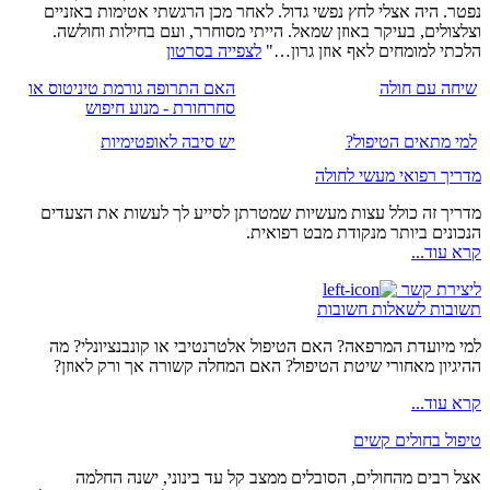
נפטר. היה אצלי לחץ נפשי גדול. לאחר מכן הרגשתי אטימות באזניים
וצלצולים, בעיקר באוזן שמאל. הייתי מסוחרר, ועם בחילות וחולשה.
הלכתי למומחים לאף אוזן גרון…"
לצפייה בסרטון
שיחה עם חולה
האם התרופה גורמת טיניטוס או
סחרחורת - מנוע חיפוש
למי מתאים הטיפול?
יש סיבה לאופטימיות
מדריך רפואי מעשי לחולה
מדריך זה כולל עצות מעשיות שמטרתן לסייע לך לעשות את הצעדים
הנכונים ביותר מנקודת מבט רפואית.
קרא עוד...
ליצירת קשר
תשובות לשאלות חשובות
למי מיועדת המרפאה? האם הטיפול אלטרנטיבי או קונבנציונלי? מה
ההיגיון מאחורי שיטת הטיפול? האם המחלה קשורה אך ורק לאוזן?
קרא עוד...
טיפול בחולים קשים
אצל רבים מהחולים, הסובלים ממצב קל עד בינוני, ישנה החלמה