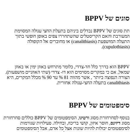
סוגים של BPPV
תת סוגים של BPPV נבדלים ביניהם בתעלת החצי עגולה המסוימת
המעורבת והאם הקריסטלים שהשתחררו צפים באופן חופשי בתוך
התעלה המושפעת (canalithiasis) או מחוברים אל הקופולה
(cupulothiasis).
BPPV הוא בדרך כלל חד-צדדי, כלומר מתרחש באוזן ימין או באוזן
שמאל, אם כי במקרים מסוימים הוא דו- צדדי (שתי האוזניים מושפעות).
הצורה הנפוצה ביותר , אשר מהווה 81 % עד 90 % מכלל המקרים, היא
canalithiasis בתעלה החצי-עגולה אחורית.
סימפטומים של BPPV
בנוסף לסחרחורת מסוג
ורטיגו
, הסימפטומים של BPPV כוללים סחרחורת
מסוג
דיזינס
, חוסר איזון, קושי בריכוז, ובחילה. פעילויות שגורמות
לסימפטומים יכולות להיות שונות אצל כל אדם, אבל הסימפטומים