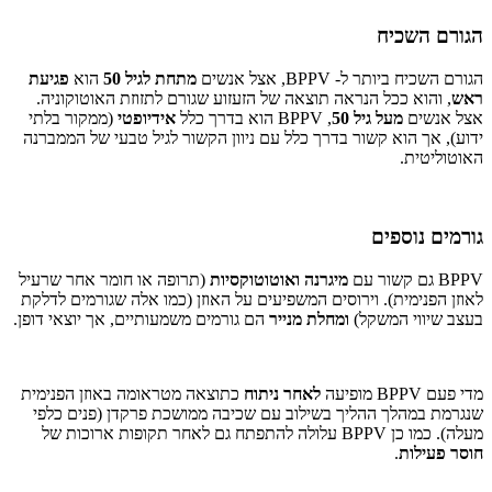
הגורם השכיח
הגורם השכיח ביותר ל- BPPV, אצל אנשים
מתחת לגיל 50
הוא
פגיעת
ראש
, והוא ככל הנראה תוצאה של הזעזוע שגורם לתזוזת האוטוקוניה.
אצל אנשים
מעל גיל 50
, BPPV הוא בדרך כלל
אידיופטי
(ממקור בלתי
ידוע), אך הוא קשור בדרך כלל עם ניוון הקשור לגיל טבעי של הממברנה
האוטוליטית.
גורמים נוספים
BPPV גם קשור עם
מיגרנה ואוטוטוקסיות
(תרופה או חומר אחר שרעיל
לאוזן הפנימית). וירוסים המשפיעים על האוזן (כמו אלה שגורמים לדלקת
בעצב שיווי המשקל)
ומחלת מנייר
הם גורמים משמעותיים, אך יוצאי דופן.
מדי פעם BPPV מופיעה
לאחר ניתוח
כתוצאה מטראומה באוזן הפנימית
שנגרמת במהלך ההליך בשילוב עם שכיבה ממושכת פרקדן (פנים כלפי
מעלה). כמו כן BPPV עלולה להתפתח גם לאחר תקופות ארוכות של
חוסר פעילות
.