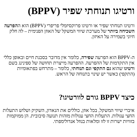
ורטיגו תנוחתי שפיר (BPPV)
ורטיגו תנוחתי שפיר או ורטיגו פרוקסיזמלי פריפרי (BPPV) הוא ה
הפרעה
השכיחה ביותר
של מערכת שיווי המשקל של האוזן הפנימית – לה חלק
חיוני בשמירה על האיזון.
ה-BPPV הוא הפרעה
שפירה
, כלומר אין מדובר בסכנת חיים ובאופן כללי
אין התקדמות של ההפרעה. ההפרעה מייצרת תחושה של ספינינג בשם
ורטיגו
שהוא
גם התקפי וגם תנוחתי
, כלומר – מתרחש בפתאומיות
(התקפי) כאשר יש שינוי בתנוחה של הראש.
כיצד BPPV גורם לוורטיגו?
איברי שיווי המשקל, בכל אוזן, כוללים את הנאדון, השקיק ושלוש התעלות
החצי עגולות. התעלות החצי עגולות מזהות תנועה סיבובית. הן ממוקמות
בזוויות ישרות זו לזו ומלאות בנוזל אנדולימפתי.