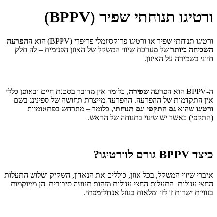
ורטיגו תנוחתי שפיר (BPPV)
ורטיגו תנוחתי שפיר או ורטיגו פרוקסיזמלי פריפרי (BPPV) הוא ה
הפרעה
השכיחה ביותר
של מערכת שיווי המשקל של האוזן הפנימית – לה חלק
חיוני בשמירה על האיזון.
ה-BPPV הוא הפרעה
שפירה
, כלומר אין מדובר בסכנת חיים ובאופן כללי
אין התקדמות של ההפרעה. ההפרעה מייצרת תחושה של ספינינג בשם
ורטיגו
שהוא
גם התקפי וגם תנוחתי
, כלומר – מתרחש בפתאומיות
(התקפי) כאשר יש שינוי בתנוחה של הראש.
כיצד BPPV גורם לוורטיגו?
איברי שיווי המשקל, בכל אוזן, כוללים את הנאדון, השקיק ושלוש התעלות
החצי עגולות. התעלות החצי עגולות מזהות תנועה סיבובית. הן ממוקמות
בזוויות ישרות זו לזו ומלאות בנוזל אנדולימפתי.