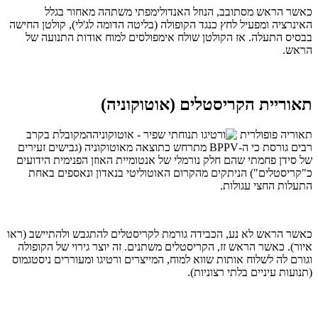
כאשר הראש מסתובב, הנוזל האנדולימפתי משתהה מאחור בגלל
האינרציה ומפעיל לחץ כנגד הקופולה (בליטה הדומה לג'לי), קולטן החישה
בבסיס התעלה. אז הקולטן שולח אימפולסים למוח אודות התנועה של
הראש.
תאוריית הקריסטלים (אוטוקוניה)
תאוריה פופולרית
המקובלת בקרב
רבים גורסת כי ה-BPPV מתרחש כתוצאה מאוטוקוניה (גבישים זעירים
של סידן פחמתי שהם חלק נורמלי של אנטומיית האוזן הפנימית הידועים
כ"קריסטלים") הניתקים מהקרום האוטוליטי בנאדון ונאספים באחת
התעלות החצי עגולות.
כאשר הראש לא נע, הכבידה גורמת לקריסטלים להתגבש ולהתיישב (ראו
איור). כאשר הראש זז, הקריסטלים משתנים. זה יוצר גירוי של הקופולה
וגורם לה לשלוח אותות שווא למוח, המייצרים ורטיגו ומעוררים ניסטגמוס
(תנועות עיניים בלתי רצוניות).