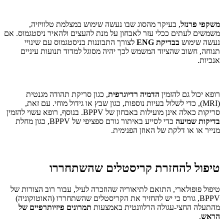
משקפי פרנזל
, בעיקר מהסוג שבו נעשה שימוש במצלמת טלוויזיה,
משמשים לעתים ככלי עזר לאבחון על מנת להעצים ולהאיר ניסטגמוס. אם
נעשה שימוש
בבדיקת ENG
לצורך התבוננות בניסטגמוס עם שינויי
תנוחה, חשוב שהציוד המשמש לכך יהיה מסוגל למדוד תנועות עיניים
אנכיות.
רופא יכול גם להזמין
הדמיה רדיוגרפית
, כגון סריקת תהודה מגנטית
(MRI), כדי לשלול בעיות נוספות, כגון שבץ או גידול מוחי. עם זאת,
סריקות כאלה אינן מועילות באבחון של BPPV. בנוסף, רופא עשוי להזמין
בדיקות שמיעה
כדי לסייע באיתור גורם ספציפי של BPPV, כגון מחלת
מנייר או או דלקת של האוזן הפנימית.
טיפול להחזרת קריסטלים שהשתחררו
טיפול פופולארי, התואם לתיאוריה שהוזכרה לעיל, עבור רוב הצורות של
BPPV, גורס כי יש להחזיר את הקריסטלים שהשתחררו (האוטוקוניה)
מהתעלה החצי-עגולה הרלוונטית באמצעות
תמרונים פיזיותרפיים של
הראש
.