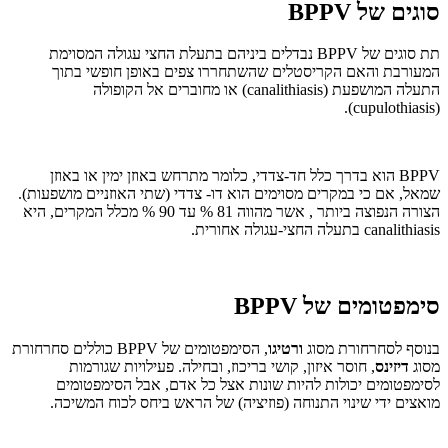
סוגים של BPPV
תת סוגים של BPPV נבדלים ביניהם בתעלת החצי עגולה המסוימת
המעורבת והאם הקריסטלים שהשתחררו צפים באופן חופשי בתוך
התעלה המושפעת (canalithiasis) או מחוברים אל הקופולה
(cupulothiasis).
BPPV הוא בדרך כלל חד-צדדי, כלומר מתרחש באוזן ימין או באוזן
שמאל, אם כי במקרים מסוימים הוא דו- צדדי (שתי האוזניים מושפעות).
הצורה הנפוצה ביותר , אשר מהווה 81 % עד 90 % מכלל המקרים, היא
canalithiasis בתעלה החצי-עגולה אחורית.
סימפטומים של BPPV
בנוסף לסחרחורת מסוג
ורטיגו
, הסימפטומים של BPPV כוללים סחרחורת
מסוג
דיזינס
, חוסר איזון, קושי בריכוז, ובחילה. פעילויות שגורמות
לסימפטומים יכולות להיות שונות אצל כל אדם, אבל הסימפטומים
מואצים ידי שינוי התנוחה (פוזיציה) של הראש ביחס לכוח המשיכה.