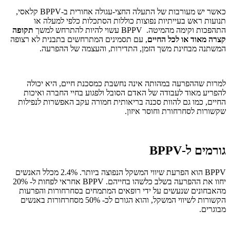
כאשר יש מעורבות של התעלה החצי-עגולה אחורית ב-BPPV קלאסי,
תנועות ראש בעייתיות נפוצות כוללות הסתכלות כלפי למעלה או
התהפכות וקימה מהמיטה. BPPV עשוי להיות להתרחש למשך
תקופה
קצרה מאוד או לכל החיים
, עם תסמינים המתרחשים בתבנית לא רצופה
המשתנה מבחינת משך הזמן, התדירות, והעצמה של ההפרעה.
למרות שההפרעה במהותה אינה נחשבת כמסכנת חיים, היא יכולה
להפריע מאוד לעבודה של האדם הסובל ולפגוע בחיי החברה ואיכות
החיים, כמו גם להוות סכנה בריאותית חמורה עקב האפשרות לנפילות
שקשורות לסחרחורת וחוסר איזון.
גורמים ל-BPPV
BPPV הוא הפרעת שיווי המשקל הנפוצה ביותר. 2.4% מכלל האנשים
יחוו את ההפרעה בשלב כלשהו בחייהם. BPPV אחראי לפחות ל- 20%
מהאבחונים שנעשים על ידי רופאים המתמחים בסחרחורות והפרעות
הקשורות לשיווי המשקל, והוא הגורם לכ- 50% מסחרחורות באנשים
מבוגרים.