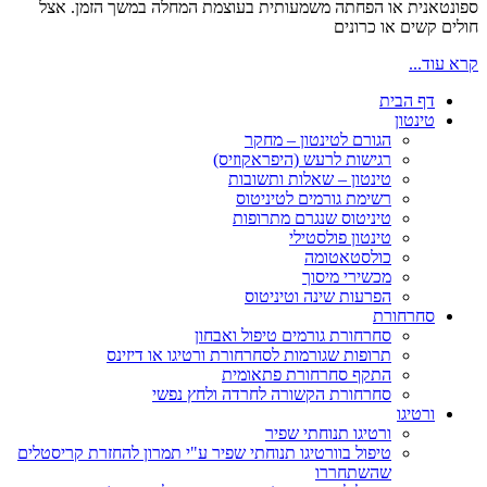
ספונטאנית או הפחתה משמעותית בעוצמת המחלה במשך הזמן. אצל
חולים קשים או כרונים
קרא עוד...
דף הבית
טינטון
הגורם לטינטון – מחקר
רגישות לרעש (היפראקוזיס)
טינטון – שאלות ותשובות
רשימת גורמים לטיניטוס
טיניטוס שנגרם מתרופות
טינטון פולסטילי
כולסטאטומה
מכשירי מיסוך
הפרעות שינה וטיניטוס
סחרחורת
סחרחורת גורמים טיפול ואבחון
תרופות שגורמות לסחרחורת ורטיגו או דיזינס
התקף סחרחורת פתאומית
סחרחורת הקשורה לחרדה ולחץ נפשי
ורטיגו
ורטיגו תנוחתי שפיר
טיפול בוורטיגו תנוחתי שפיר ע"י תמרון להחזרת קריסטלים
שהשתחררו