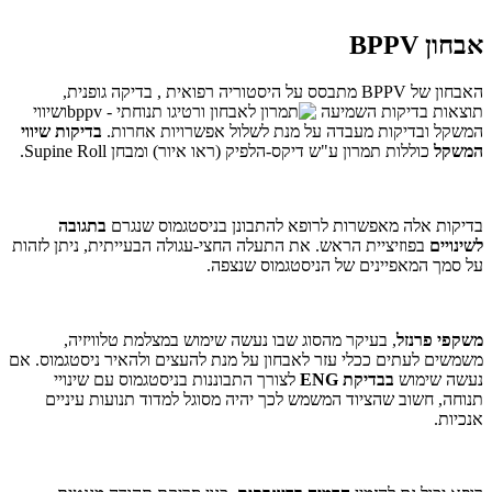
אבחון BPPV
האבחון של BPPV מתבסס על היסטוריה רפואית , בדיקה גופנית,
תוצאות בדיקות השמיעה
ושיווי
המשקל ובדיקות מעבדה על מנת לשלול אפשרויות אחרות.
בדיקות שיווי
המשקל
כוללות תמרון ע"ש דיקס-הלפיק (ראו איור) ומבחן Supine Roll.
בדיקות אלה מאפשרות לרופא להתבונן בניסטגמוס שנגרם
בתגובה
לשינויים
בפוזיציית הראש. את התעלה החצי-עגולה הבעייתית, ניתן לזהות
על סמך המאפיינים של הניסטגמוס שנצפה.
משקפי פרנזל
, בעיקר מהסוג שבו נעשה שימוש במצלמת טלוויזיה,
משמשים לעתים ככלי עזר לאבחון על מנת להעצים ולהאיר ניסטגמוס. אם
נעשה שימוש
בבדיקת ENG
לצורך התבוננות בניסטגמוס עם שינויי
תנוחה, חשוב שהציוד המשמש לכך יהיה מסוגל למדוד תנועות עיניים
אנכיות.