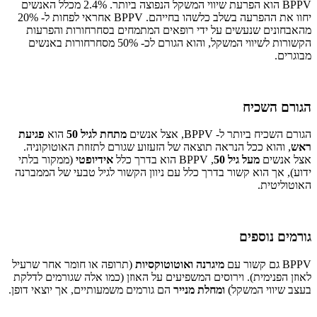
BPPV הוא הפרעת שיווי המשקל הנפוצה ביותר. 2.4% מכלל האנשים
יחוו את ההפרעה בשלב כלשהו בחייהם. BPPV אחראי לפחות ל- 20%
מהאבחונים שנעשים על ידי רופאים המתמחים בסחרחורות והפרעות
הקשורות לשיווי המשקל, והוא הגורם לכ- 50% מסחרחורות באנשים
מבוגרים.
הגורם השכיח
הגורם השכיח ביותר ל- BPPV, אצל אנשים
מתחת לגיל 50
הוא
פגיעת
ראש
, והוא ככל הנראה תוצאה של הזעזוע שגורם לתזוזת האוטוקוניה.
אצל אנשים
מעל גיל 50
, BPPV הוא בדרך כלל
אידיופטי
(ממקור בלתי
ידוע), אך הוא קשור בדרך כלל עם ניוון הקשור לגיל טבעי של הממברנה
האוטוליטית.
גורמים נוספים
BPPV גם קשור עם
מיגרנה ואוטוטוקסיות
(תרופה או חומר אחר שרעיל
לאוזן הפנימית). וירוסים המשפיעים על האוזן (כמו אלה שגורמים לדלקת
בעצב שיווי המשקל)
ומחלת מנייר
הם גורמים משמעותיים, אך יוצאי דופן.