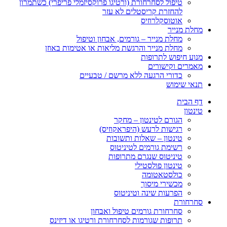
טיפול לסחרחורת (ורטיגו פרוקסיזמלי פריפרי) כשתמרון
להחזרת קריסטלים לא עזר
אוטוסקלרוזיס
מחלת מנייר
מחלת מנייר – גורמים, אבחון וטיפול
מחלת מנייר והרגשת מליאות או אטימות באוזן
מנוע חיפוש לתרופות
מאמרים וקישורים
כדורי הרגעה ללא מרשם / טבעיים
תנאי שימוש
דף הבית
טינטון
הגורם לטינטון – מחקר
רגישות לרעש (היפראקוזיס)
טינטון – שאלות ותשובות
רשימת גורמים לטיניטוס
טיניטוס שנגרם מתרופות
טינטון פולסטילי
כולסטאטומה
מכשירי מיסוך
הפרעות שינה וטיניטוס
סחרחורת
סחרחורת גורמים טיפול ואבחון
תרופות שגורמות לסחרחורת ורטיגו או דיזינס