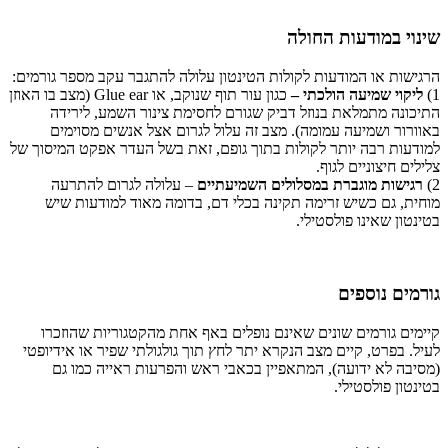
שינוי במודעות החולה
הרגישות או המודעות לקולות הטינטון עלולה להתגבר עקב מספר גורמים:
1)
ליקוי שמיעה הולכתי –
כגון עור תוף שנוקב, או Glue ear (מצב בו האוזן
התיכונה מתמלאת בנוזל דביק שגורם לחסימת צינור השמע, לירידה
באוורור ושמיעה עמומה). מצב זה עלול לגרום אצל אנשים מסוימים
למודעות רבה יותר לקולות בתוך גופם, זאת בשל העדר אפקט המיסוך של
צלילים חיצוניים לגוף.
2)
רגישות מוגברת במסלולים השמיעתיים
– עלולה לגרום להתרעה
מוחית, גם כשיש זרימה תקינה בכלי דם, בדומה מאוד למודעות שיש
בטינטון שאינו פולסטילי.
גורמים נוספים
קיימים גורמים שונים שאינם נופלים באף אחת מהקטגוריות שהוזכרו
לעיל. בפרט, קיים מצב הנקרא יתר לחץ תוך גולגולתי שפיר או אידיופטי
(מסיבה לא ידועה), המתאפיין בכאבי ראש והפרעות ראייה כמו גם
בטינטון פולסטילי.