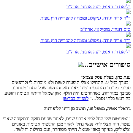
ויליאם ר. האנט, יועץ ארגוני, ארה"ב
ד"ר אריה יגודה, גניקולוג ומומחה להפרייה חוץ גופית
טים דונהיו, מוסיקאי, ארה"ב
ד"ר אריה יגודה, גניקולוג ומומחה להפרייה חוץ גופית
ויליאם ר. האנט, יועץ ארגוני, ארה"ב
סיפורים אישיים...
ענת כהן, בעלת עסק עצמאי
"בערך בגיל 27 התחילו אצלי תופעות קשות ולא מוכרות לי ולרופאים
סביבי. מדובר בהתקפי ורטיגו מאוד חזק והרגשה שכל החדר מסתובב
סביבך במהירות. כשהוורטיגו היה חולף, אוזן שמאל הייתה אטומה והופיע
בה רעש בלתי נסבל…"
לצפייה בסרטון
ג'ראלד אטיה, מטפל זוגי, תושב סן דייגו קליפורניה
"הטיניטוס שלי החל לפני ארבע שנים, לאחר שפעת חזקה ובתקופה שאבי
נפטר. היה אצלי לחץ נפשי גדול. לאחר מכן הרגשתי אטימות באזניים
וצלצולים, בעיקר באוזן שמאל. הייתי מסוחרר, ועם בחילות וחולשה.