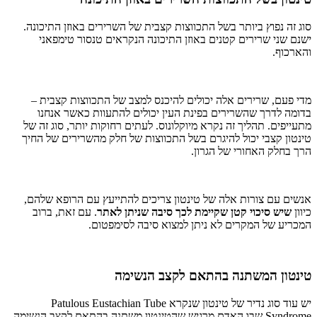
סוג זה נפוץ ביותר בשל התכווצות קצבית של השרירים באוזן התיכונה.
ישנם שני שרירים קטנים באוזן התיכונה הנקראים טנסור טימפאני
והארכוף.
מדי פעם, שרירים אלה יכולים להיכנס למצב של התכווצות קצבית –
בדומה לדרך שהשרירים בפינת העין יכולים להתעוות כאשר אנחנו
מתעייפים. תהליך זה נקרא מיוקלונוס. לעתים רחוקות יותר, סוג זה של
טינטון קצבי יכול להיגרם בשל התכווצות של חלק מהשרירים של החיך
הרך בחלק האחורי של הגרון.
אנשים עם צורות אלה של טינטון צריכים להתייעץ עם הרופא שלהם,
כיוון
שיש סיכוי קטן שקיימת לכך סיבה שניתן לאתר
. עם זאת, ברוב
המכריע של המקרים לא ניתן למצוא סיבה לסימפטום.
טינטון המשתנה בהתאם לקצב הנשימה
יש עוד סוג נדיר של טינטון שנקרא Patulous Eustachian Tube
Syndrome שבו האדם מרגיש שהטינטון משתנה בהתאם לקצב הנשימה.