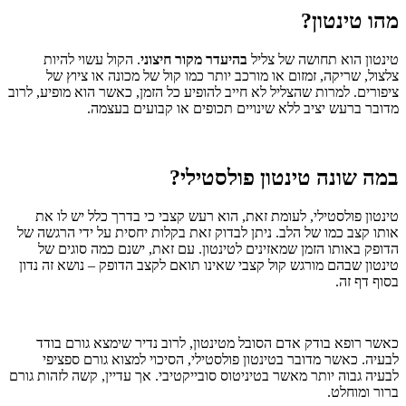
מהו טינטון?
טינטון הוא תחושה של צליל
בהיעדר מקור חיצוני
. הקול עשוי להיות
צלצול, שריקה, זמזום או מורכב יותר כמו קול של מכונה או ציוץ של
ציפורים. למרות שהצליל לא חייב להופיע כל הזמן, כאשר הוא מופיע, לרוב
מדובר ברעש יציב ללא שינויים תכופים או קבועים בעצמה.
במה שונה טינטון פולסטילי?
טינטון פולסטילי, לעומת זאת, הוא רעש קצבי כי בדרך כלל יש לו את
אותו קצב כמו של הלב. ניתן לבדוק זאת בקלות יחסית על ידי הרגשה של
הדופק באותו הזמן שמאזינים לטינטון. עם זאת, ישנם כמה סוגים של
טינטון שבהם מורגש קול קצבי שאינו תואם לקצב הדופק – נושא זה נדון
בסוף דף זה.
כאשר רופא בודק אדם הסובל מטינטון, לרוב נדיר שימצא גורם בודד
לבעיה. כאשר מדובר בטינטון פולסטילי, הסיכוי למצוא גורם ספציפי
לבעיה גבוה יותר מאשר בטיניטוס סובייקטיבי. אך עדיין, קשה לזהות גורם
ברור ומוחלט.