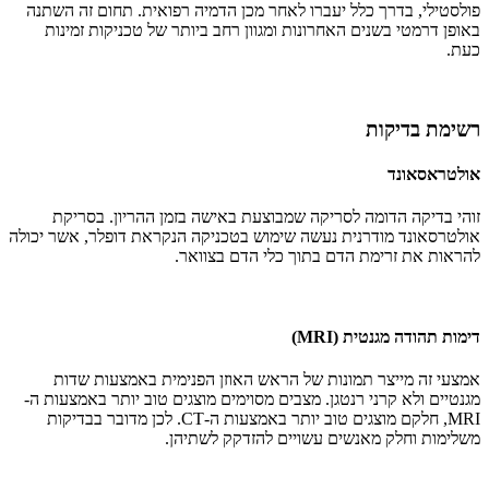
פולסטילי, בדרך כלל יעברו לאחר מכן הדמיה רפואית. תחום זה השתנה
באופן דרמטי בשנים האחרונות ומגוון רחב ביותר של טכניקות זמינות
כעת.
רשימת בדיקות
אולטראסאונד
זוהי בדיקה הדומה לסריקה שמבוצעת באישה בזמן ההריון. בסריקת
אולטרסאונד מודרנית נעשה שימוש בטכניקה הנקראת דופלר, אשר יכולה
להראות את זרימת הדם בתוך כלי הדם בצוואר.
דימות תהודה מגנטית (MRI)
אמצעי זה מייצר תמונות של הראש האוזן הפנימית באמצעות שדות
מגנטיים ולא קרני רנטגן. מצבים מסוימים מוצגים טוב יותר באמצעות ה-
MRI, חלקם מוצגים טוב יותר באמצעות ה-CT. לכן מדובר בבדיקות
משלימות וחלק מאנשים עשויים להזדקק לשתיהן.