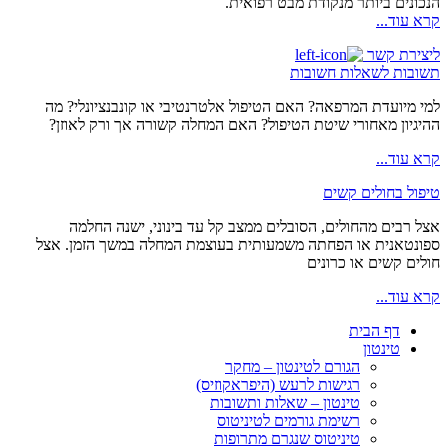
הנכונים ביותר מנקודת מבט רפואית.
קרא עוד...
ליצירת קשר
תשובות לשאלות חשובות
למי מיועדת המרפאה? האם הטיפול אלטרנטיבי או קונבנציונלי? מה
ההיגיון מאחורי שיטת הטיפול? האם המחלה קשורה אך ורק לאוזן?
קרא עוד...
טיפול בחולים קשים
אצל רבים מהחולים, הסובלים ממצב קל עד בינוני, ישנה החלמה
ספונטאנית או הפחתה משמעותית בעוצמת המחלה במשך הזמן. אצל
חולים קשים או כרונים
קרא עוד...
דף הבית
טינטון
הגורם לטינטון – מחקר
רגישות לרעש (היפראקוזיס)
טינטון – שאלות ותשובות
רשימת גורמים לטיניטוס
טיניטוס שנגרם מתרופות