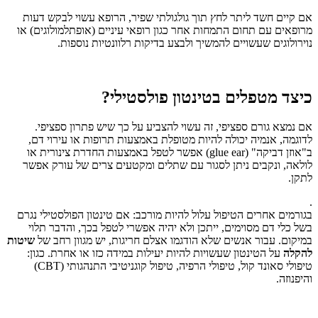
אם קיים חשד ליתר לחץ תוך גולגולתי שפיר, הרופא עשוי לבקש דעות
מרופאים עם תחום התמחות אחר כגון רופאי עיניים (אופתלמולוגים) או
נוירולוגים שעשויים להמשיך ולבצע בדיקות רלוונטיות נוספות.
כיצד מטפלים בטינטון פולסטילי?
אם נמצא גורם ספציפי, זה עשוי להצביע על כך שיש פתרון ספציפי.
לדוגמה, אנמיה יכולה להיות מטופלת באמצעות תרופות או עירוי דם,
ב"אוזן דביקה" (glue ear) אפשר לטפל באמצעות החדרת צינורית או
לולאה, ונקבים ניתן לסגור עם שתלים ומקטעים צרים של עורק אפשר
לתקן.
.
בגורמים אחרים הטיפול עלול להיות מורכב: אם טינטון הפולסטילי נגרם
בשל כלי דם מסוימים, ייתכן ולא יהיה אפשרי לטפל בכך, והדבר תלוי
במיקום. עבור אנשים שלא הודגמו אצלם חריגות, יש מגוון רחב של
שיטות
להקלה
על הטינטון שעשויות להיות יעילות במידה כזו או אחרת. כגון:
טיפולי סאונד קול, טיפולי הרפיה, טיפול קוגניטיבי התנהגותי (CBT)
והיפנוזה.