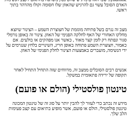
האדם הסובל עשוי גם להרגיש שהאוזן שלו חסומה וקולו מהדהד בתוך
ראשו.
מצב זה נגרם בשל פתיחה מוגזמת של חצוצרת השמע – הצינור שיוצא
מחלקו האחורי של האף לחלקה הפנימי של האוזן. צינור זה באופן נורמלי
סגור ונפתח רק לזמן קצר מאוד , כאשר אנו מפהקים או בולעים. אם
כאמור, חצוצרת השמע פתוחה באופן חריג, השינויים בלחץ שנגרמים על
ידי הנשימה, מועברים באמצעות הצינור לחלק הפנימי של האוזן.
אנשים רבים הסובלים ממצב זה, מדווחים שזה התחיל התחיל לאחר
תקופה של ירידה פתאומית במשקל.
טינטון פולסטילי (הולם או פועם)
מידע זה נכתב כדי לעזור לך להבין יותר על סוג זה של טינטון המכונה
טינטון פולסטילי, הולם או פועם, אשר מופיע בתיאום עם קצב פעימות
הלב שלך.