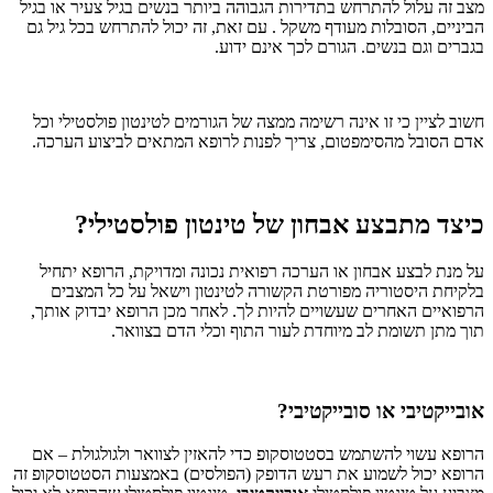
מצב זה עלול להתרחש בתדירות הגבוהה ביותר בנשים בגיל צעיר או בגיל
הביניים, הסובלות מעודף משקל . עם זאת, זה יכול להתרחש בכל גיל גם
בגברים וגם בנשים. הגורם לכך אינם ידוע.
חשוב לציין כי זו אינה רשימה ממצה של הגורמים לטינטון פולסטילי וכל
אדם הסובל מהסימפטום, צריך לפנות לרופא המתאים לביצוע הערכה.
כיצד מתבצע אבחון של טינטון פולסטילי?
על מנת לבצע אבחון או הערכה רפואית נכונה ומדויקת, הרופא יתחיל
בלקיחת היסטוריה מפורטת הקשורה לטינטון וישאל על כל המצבים
הרפואיים האחרים שעשויים להיות לך. לאחר מכן הרופא יבדוק אותך,
תוך מתן תשומת לב מיוחדת לעור התוף וכלי הדם בצוואר.
אובייקטיבי או סובייקטיבי?
הרופא עשוי להשתמש בסטטוסקופ כדי להאזין לצוואר ולגולגולת – אם
הרופא יכול לשמוע את רעש הדופק (הפולסים) באמצעות הסטטוסקופ זה