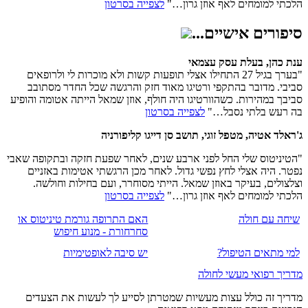
הלכתי למומחים לאף אוזן גרון…"
לצפייה בסרטון
סיפורים אישיים...
ענת כהן, בעלת עסק עצמאי
"בערך בגיל 27 התחילו אצלי תופעות קשות ולא מוכרות לי ולרופאים
סביבי. מדובר בהתקפי ורטיגו מאוד חזק והרגשה שכל החדר מסתובב
סביבך במהירות. כשהוורטיגו היה חולף, אוזן שמאל הייתה אטומה והופיע
בה רעש בלתי נסבל…"
לצפייה בסרטון
ג'ראלד אטיה, מטפל זוגי, תושב סן דייגו קליפורניה
"הטיניטוס שלי החל לפני ארבע שנים, לאחר שפעת חזקה ובתקופה שאבי
נפטר. היה אצלי לחץ נפשי גדול. לאחר מכן הרגשתי אטימות באזניים
וצלצולים, בעיקר באוזן שמאל. הייתי מסוחרר, ועם בחילות וחולשה.
הלכתי למומחים לאף אוזן גרון…"
לצפייה בסרטון
שיחה עם חולה
האם התרופה גורמת טיניטוס או
סחרחורת - מנוע חיפוש
למי מתאים הטיפול?
יש סיבה לאופטימיות
מדריך רפואי מעשי לחולה
מדריך זה כולל עצות מעשיות שמטרתן לסייע לך לעשות את הצעדים