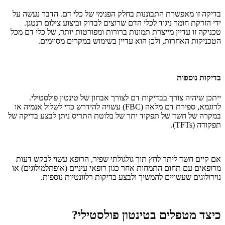
בדיקה זו מאפשרת התבוננות בחלק הפנימי של כלי דם. הדבר נעשה על
ידי הזרקת חומר ניגוד לכלי הדם שרוצים לבדוק וביצוע צילום רנטגן.
טכניקה זו עדיין מייצרת תמונות ברורות ומפורטות יותר, של כלי דם מכל
הטכניקות האחרות, ולכן הוא עדיין בשימוש במקרים מסוימים.
בדיקות נוספות
ייתכן שיהיה צורך בבדיקות דם לצורך אבחון של טינטון פולסטילי.
לדוגמא, ספירת דם מלאה (FBC) עשויה להידרש כדי לשלול אנמיה או
במקרה של חשד של תפקוד יתר של בלוטת התריס ניתן לבצע בדיקה של
תפקודה (TFTs).
אם קיים חשד ליתר לחץ תוך גולגולתי שפיר, הרופא עשוי לבקש דעות
מרופאים עם תחום התמחות אחר כגון רופאי עיניים (אופתלמולוגים) או
נוירולוגים שעשויים להמשיך ולבצע בדיקות רלוונטיות נוספות.
כיצד מטפלים בטינטון פולסטילי?