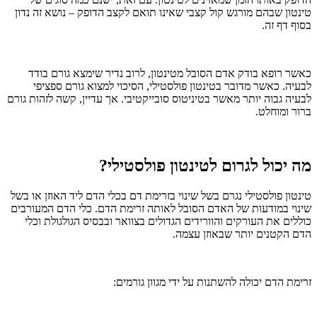
טינטון שבהם מורגש קול קצבי שאינו תואם לקצב הדופק – נושא זה נדון
בסוף דף זה.
כאשר רופא בודק אדם הסובל מטינטון, לרוב נדיר שימצא גורם בודד
לבעיה. כאשר מדובר בטינטון פולסטילי, הסיכוי למצוא גורם ספציפי
לבעיה גבוה יותר מאשר בטיניטוס סובייקטיבי. אך עדיין, קשה לזהות גורם
ברור ומוחלט.
מה יכול לגרום לטינטון פולסטילי?
טינטון פולסטילי נגרם בשל שינוי בזרימת דם בכלי הדם ליד האוזן או בשל
שינוי במודעות של האדם הסובל לאותה זרימת הדם. כלי הדם המעורבים
כוללים את העורקים והוורידים הגדולים בצוואר ובבסיס הגולגולת וכלי
הדם הקטנים יותר שבאוזן עצמה.
זרימת הדם יכולה להשתנות על ידי מגוון גורמים: