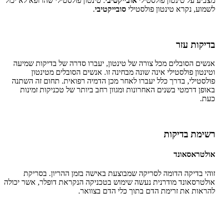
מצביע על טינטון פולסטילי
אובייקטיבי
. טינטון פולסטילי שהרופא לא יכול
לשמוע, נקרא טינטון פולסטילי
סובייקטיבי
.
בדיקות עזר
אנשים הסובלים מכל צורה של טינטון, יעברו סדרה של בדיקות שמיעה
וטינטון פולסטילי אינה שונה מבחינה זו. אנשים הסובלים מטינטון
פולסטילי, בדרך כלל יעברו לאחר מכן הדמיה רפואית. תחום זה השתנה
באופן דרמטי בשנים האחרונות ומגוון רחב ביותר של טכניקות זמינות
כעת.
רשימת בדיקות
אולטראסאונד
זוהי בדיקה הדומה לסריקה שמבוצעת באישה בזמן ההריון. בסריקת
אולטרסאונד מודרנית נעשה שימוש בטכניקה הנקראת דופלר, אשר יכולה
להראות את זרימת הדם בתוך כלי הדם בצוואר.