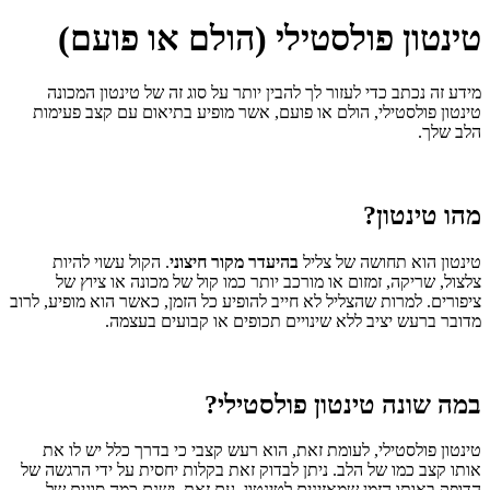
טינטון פולסטילי (הולם או פועם)
מידע זה נכתב כדי לעזור לך להבין יותר על סוג זה של טינטון המכונה
טינטון פולסטילי, הולם או פועם, אשר מופיע בתיאום עם קצב פעימות
הלב שלך.
מהו טינטון?
טינטון הוא תחושה של צליל
בהיעדר מקור חיצוני
. הקול עשוי להיות
צלצול, שריקה, זמזום או מורכב יותר כמו קול של מכונה או ציוץ של
ציפורים. למרות שהצליל לא חייב להופיע כל הזמן, כאשר הוא מופיע, לרוב
מדובר ברעש יציב ללא שינויים תכופים או קבועים בעצמה.
במה שונה טינטון פולסטילי?
טינטון פולסטילי, לעומת זאת, הוא רעש קצבי כי בדרך כלל יש לו את
אותו קצב כמו של הלב. ניתן לבדוק זאת בקלות יחסית על ידי הרגשה של
הדופק באותו הזמן שמאזינים לטינטון. עם זאת, ישנם כמה סוגים של