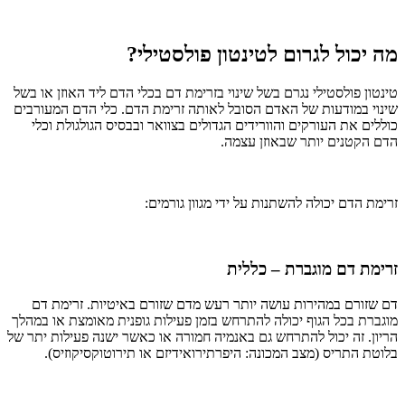
מה יכול לגרום לטינטון פולסטילי?
טינטון פולסטילי נגרם בשל שינוי בזרימת דם בכלי הדם ליד האוזן או בשל
שינוי במודעות של האדם הסובל לאותה זרימת הדם. כלי הדם המעורבים
כוללים את העורקים והוורידים הגדולים בצוואר ובבסיס הגולגולת וכלי
הדם הקטנים יותר שבאוזן עצמה.
זרימת הדם יכולה להשתנות על ידי מגוון גורמים:
זרימת דם מוגברת – כללית
דם שזורם במהירות עושה יותר רעש מדם שזורם באיטיות. זרימת דם
מוגברת בכל הגוף יכולה להתרחש בזמן פעילות גופנית מאומצת או במהלך
הריון. זה יכול להתרחש גם באנמיה חמורה או כאשר ישנה פעילות יתר של
בלוטת התריס (מצב המכונה: היפרתירואידיזם או תירוטוקסיקוזיס).