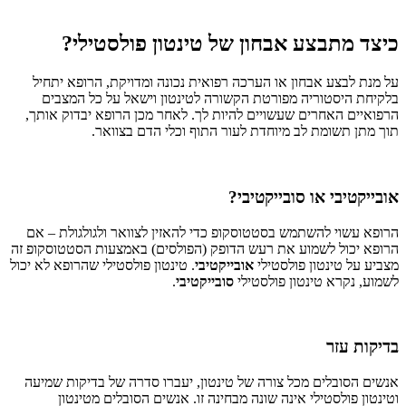
כיצד מתבצע אבחון של טינטון פולסטילי?
על מנת לבצע אבחון או הערכה רפואית נכונה ומדויקת, הרופא יתחיל
בלקיחת היסטוריה מפורטת הקשורה לטינטון וישאל על כל המצבים
הרפואיים האחרים שעשויים להיות לך. לאחר מכן הרופא יבדוק אותך,
תוך מתן תשומת לב מיוחדת לעור התוף וכלי הדם בצוואר.
אובייקטיבי או סובייקטיבי?
הרופא עשוי להשתמש בסטטוסקופ כדי להאזין לצוואר ולגולגולת – אם
הרופא יכול לשמוע את רעש הדופק (הפולסים) באמצעות הסטטוסקופ זה
מצביע על טינטון פולסטילי
אובייקטיבי
. טינטון פולסטילי שהרופא לא יכול
לשמוע, נקרא טינטון פולסטילי
סובייקטיבי
.
בדיקות עזר
אנשים הסובלים מכל צורה של טינטון, יעברו סדרה של בדיקות שמיעה
וטינטון פולסטילי אינה שונה מבחינה זו. אנשים הסובלים מטינטון