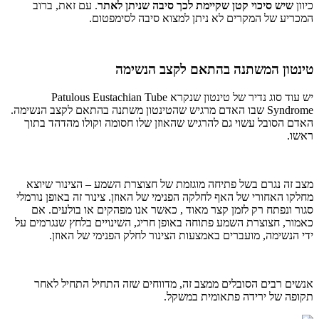
כיוון
שיש סיכוי קטן שקיימת לכך סיבה שניתן לאתר
. עם זאת, ברוב
המכריע של המקרים לא ניתן למצוא סיבה לסימפטום.
טינטון המשתנה בהתאם לקצב הנשימה
יש עוד סוג נדיר של טינטון שנקרא Patulous Eustachian Tube
Syndrome שבו האדם מרגיש שהטינטון משתנה בהתאם לקצב הנשימה.
האדם הסובל עשוי גם להרגיש שהאוזן שלו חסומה וקולו מהדהד בתוך
ראשו.
מצב זה נגרם בשל פתיחה מוגזמת של חצוצרת השמע – הצינור שיוצא
מחלקו האחורי של האף לחלקה הפנימי של האוזן. צינור זה באופן נורמלי
סגור ונפתח רק לזמן קצר מאוד , כאשר אנו מפהקים או בולעים. אם
כאמור, חצוצרת השמע פתוחה באופן חריג, השינויים בלחץ שנגרמים על
ידי הנשימה, מועברים באמצעות הצינור לחלק הפנימי של האוזן.
אנשים רבים הסובלים ממצב זה, מדווחים שזה התחיל התחיל לאחר
תקופה של ירידה פתאומית במשקל.