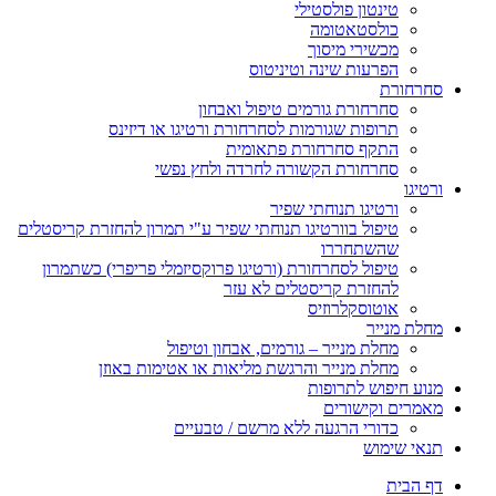
טינטון פולסטילי
כולסטאטומה
מכשירי מיסוך
הפרעות שינה וטיניטוס
סחרחורת
סחרחורת גורמים טיפול ואבחון
תרופות שגורמות לסחרחורת ורטיגו או דיזינס
התקף סחרחורת פתאומית
סחרחורת הקשורה לחרדה ולחץ נפשי
ורטיגו
ורטיגו תנוחתי שפיר
טיפול בוורטיגו תנוחתי שפיר ע"י תמרון להחזרת קריסטלים
שהשתחררו
טיפול לסחרחורת (ורטיגו פרוקסיזמלי פריפרי) כשתמרון
להחזרת קריסטלים לא עזר
אוטוסקלרוזיס
מחלת מנייר
מחלת מנייר – גורמים, אבחון וטיפול
מחלת מנייר והרגשת מליאות או אטימות באוזן
מנוע חיפוש לתרופות
מאמרים וקישורים
כדורי הרגעה ללא מרשם / טבעיים
תנאי שימוש
דף הבית