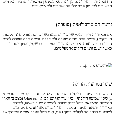
התוצאה של זה עלולה גם כן להתבטא בטינטון פולסטילי. מרבית הגידולים
הקשורים לטינטון פולסטילי הם שפירים ולא ממאירים.
זרימת דם טורבולנטית (סוערת)
אם וכאשר החלק הפנימי של כלי דם נפגע בשל טרשת עורקים (התקשות
העורקים), זרימת הדם תהיה סוערת ולא חלקה. זרימת הדם הופכת להיות
סוערת בדיוק באותו אופן שנהר שרוב הזמן זורם בשקט, יהפוך לסוער
כאשר ישנם זרמים חזקים או מפל מים.
שינוי במודעות החולה
הרגישות או המודעות לקולות הטינטון עלולה להתגבר עקב מספר גורמים:
1)
ליקוי שמיעה הולכתי –
כגון עור תוף שנוקב, או Glue ear (מצב בו האוזן
התיכונה מתמלאת בנוזל דביק שגורם לחסימת צינור השמע, לירידה
באוורור ושמיעה עמומה). מצב זה עלול לגרום אצל אנשים מסוימים
למודעות רבה יותר לקולות בתוך גופם, זאת בשל העדר אפקט המיסוך של