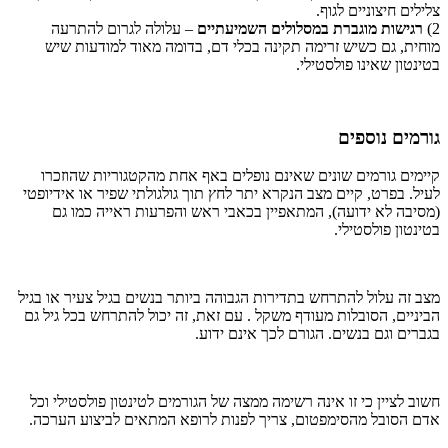
צלילים חיצוניים לגוף.
2)
רגישות מוגברת במסלולים השמיעתיים
– עלולה לגרום להתרעה
מוחית, גם כשיש זרימה תקינה בכלי דם, בדומה מאוד למודעות שיש
בטינטון שאינו פולסטילי.
גורמים נוספים
קיימים גורמים שונים שאינם נופלים באף אחת מהקטגוריות שהוזכרו
לעיל. בפרט, קיים מצב הנקרא יתר לחץ תוך גולגולתי שפיר או אידיופטי
(מסיבה לא ידועה), המתאפיין בכאבי ראש והפרעות ראייה כמו גם
בטינטון פולסטילי.
מצב זה עלול להתרחש בתדירות הגבוהה ביותר בנשים בגיל צעיר או בגיל
הביניים, הסובלות מעודף משקל . עם זאת, זה יכול להתרחש בכל גיל גם
בגברים וגם בנשים. הגורם לכך אינם ידוע.
חשוב לציין כי זו אינה רשימה ממצה של הגורמים לטינטון פולסטילי וכל
אדם הסובל מהסימפטום, צריך לפנות לרופא המתאים לביצוע הערכה.