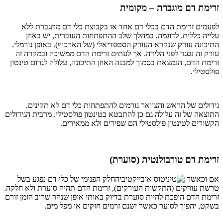
זרימת דם מוגברת – מקומית
לפעמים זרימת הדם בכלי דם אחד או בקבוצת כלי דם מתגברת ללא
עלייה כללית. לדוגמה, במהלך שלב ההתפתחות העוברית, יש באוזן
התיכונה עורק שנקרא העורק הסטפדיאלי (של הארכוף). באופן נורמלי,
עורק זה נסגר לפני הלידה. אך לעתים זרימת הדם ממשיכה ובמקרה זה
זרימת הדם, הנמצאת בסמוך למבנה האוזן התיכונה, עלולה לגרום טינטון
פולסטילי.
גידולים של הראש והצוואר גורמים להתפתחות כלי דם לא תקינים.
התוצאה של זה עלולה גם כן להתבטא בטינטון פולסטילי. מרבית הגידולים
הקשורים לטינטון פולסטילי הם שפירים ולא ממאירים.
זרימת דם טורבולנטית (סוערת)
אם וכאשר
החלק הפנימי של כלי דם נפגע בשל
טרשת עורקים (התקשות העורקים), זרימת הדם תהיה סוערת ולא חלקה.
זרימת הדם הופכת להיות סוערת בדיוק באותו אופן שנהר שרוב הזמן זורם
בשקט, יהפוך לסוער כאשר ישנם זרמים חזקים או מפל מים.