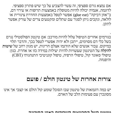
אם נמצא גורם ספציפי, זה עשוי להצביע על כך שיש פתרון ספציפי.
לדוגמה, אנמיה יכולה להיות מטופלת באמצעות תרופות או עירוי דם,
ב"אוזן דביקה" (glue ear) אפשר לטפל באמצעות החדרת צינורית או
לולאה, ונקבים ניתן לסגור עם שתלים ומקטעים צרים של עורק אפשר
לתקן.
.
בגורמים אחרים הטיפול עלול להיות מורכב: אם טינטון הפולסטילי נגרם
בשל כלי דם מסוימים, ייתכן ולא יהיה אפשרי לטפל בכך, והדבר תלוי
במיקום. עבור אנשים שלא הודגמו אצלם חריגות, יש מגוון רחב של
שיטות
להקלה
על הטינטון שעשויות להיות יעילות במידה כזו או אחרת. כגון:
טיפולי סאונד קול, טיפולי הרפיה, טיפול קוגניטיבי התנהגותי (CBT)
והיפנוזה.
צורות אחרות של טינטון הולם / פועם
יש כמה דוגמאות של טינטון שבו הסובל שומע קול הולם או קצבי אך אינו
מסונכרן עם פעימות הלב של האדם.
טינטון בשל התכווצות השרירים באוזן התיכונה