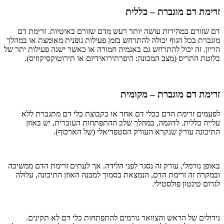
זרימת דם מוגברת – כללית
דם שזורם במהירות עושה יותר רעש מדם שזורם באיטיות. זרימת דם
מוגברת בכל הגוף יכולה להתרחש בזמן פעילות גופנית מאומצת או במהלך
הריון. זה יכול להתרחש גם באנמיה חמורה או כאשר ישנה פעילות יתר של
בלוטת התריס (מצב המכונה: היפרתירואידיזם או תירוטוקסיקוזיס).
זרימת דם מוגברת – מקומית
לפעמים זרימת הדם בכלי דם אחד או בקבוצת כלי דם מתגברת ללא
עלייה כללית. לדוגמה, במהלך שלב ההתפתחות העוברית, יש באוזן
התיכונה עורק שנקרא העורק הסטפדיאלי (של הארכוף).
באופן נורמלי, עורק זה נסגר לפני הלידה. אך לעתים זרימת הדם ממשיכה
ובמקרה זה זרימת הדם, הנמצאת בסמוך למבנה האוזן התיכונה, עלולה
לגרום טינטון פולסטילי.
גידולים של הראש והצוואר גורמים להתפתחות כלי דם לא תקינים.