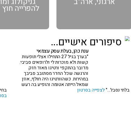
ארגוני, ארה"ב
גניקולוג ומ
להפרייה חוץ 
סיפורים אישיים...
ענת כהן, בעלת עסק עצמאי
"בערך בגיל 27 התחילו אצלי תופעות
קשות ולא מוכרות לי ולרופאים סביבי.
מדובר בהתקפי ורטיגו מאוד חזק
והרגשה שכל החדר מסתובב סביבך
במהירות. כשהוורטיגו היה חולף, אוזן
שמאל הייתה אטומה והופיע בה רעש
בלתי נסבל…"
לצפייה בסרטון
בחיל
בסר