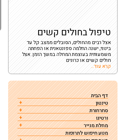
טיפול בחולים קשים
אצל רבים מהחולים, הסובלים ממצב קל עד
בינוני, ישנה החלמה ספונטאנית או הפחתה
משמעותית בעוצמת המחלה במשך הזמן. אצל
חולים קשים או כרונים
קרא עוד...
דף הבית
טינטון
סחרחורת
הגורם לטינטון – מחקר
ורטיגו
סחרחורת גורמים טיפול ואבחון
רגישות לרעש (היפראקוזיס)
מחלת מנייר
ורטיגו תנוחתי שפיר
תרופות שגורמות לסחרחורת ורטיגו או דיזינס
טינטון – שאלות ותשובות
מנוע חיפוש לתרופות
מחלת מנייר – גורמים, אבחון וטיפול
טיפול בוורטיגו תנוחתי שפיר ע"י תמרון להחזרת
התקף סחרחורת פתאומית
רשימת גורמים לטיניטוס