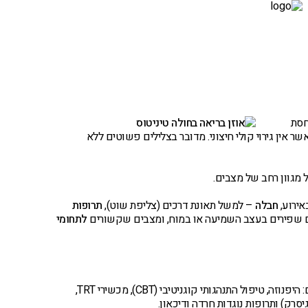
מטופלים מספרים – וידאו
יצירת קשר
חסת
אשר אין גירוי קולי חיצוני. מדובר בצלילים פשוטים ללא
מגוון רחב של מצבים.
אירוע,
חבלה
– למשל תאונת דרכים (צליפת שוט),
תרופות
ם שפירים בעצב השמיעה או במוח, ומצבים שקשורים
לתחומי
הם רבים ומגוונים, וכוללים: היפנוזה, טיפול התנהגותי קוגניטיבי (CBT), מכשירי TRT,