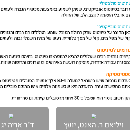
יניטוס פולסטילי
ם או בלי התאמה לקצב הלב של החולה.
יניטוס סובייקטיבי
אן מדובר על טיניטוס שרק החולה הסובל שומע. הצלילים הם רבים ומגוונים ו
ול של מפל מים, קול של מסך טלוויזיה, רעש של מתח חשמלי גבוה, ולעתים 
ורמים לטיניטוס
יימים גורמים רבים שעלולים להביא להתפרצות טיניטוס. ביניהם פגיעת ראש
מסגרת עבודה אזרחית, מוסיקה רועשת באירועים ומועדונים ותרופות שונות.
טטיסטיקה
ערכות גורסות שיש בישראל
למעלה מ-80 אלף
אנשים הסובלים מטיניטוס בד
אינם מחפשים עזרה. ההערכה היא שכשמונת אלפים איש מתוכם סובלים מט
תון חשוב נוסף הוא שאצל
כ-30 אחוז
מהסובלים קיימת גם
סחרחורת
.
ויליאם ר. האנט, יועץ
ד"ר אריה יגו