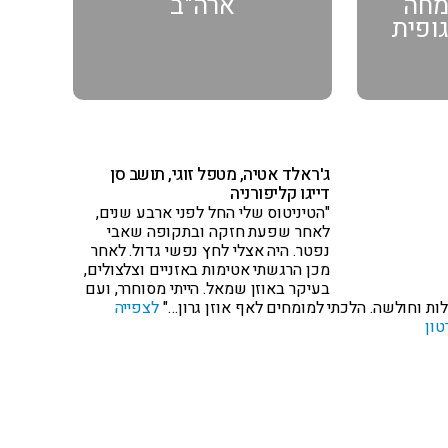
ומחה
ארה"ב
גופית
ג'ראלד אטיה, מטפל זוגי, תושב סן
דייגו קליפורניה
"הטיניטוס שלי החל לפני ארבע שנים,
לאחר שפעת חזקה ובתקופה שאבי
נפטר. היה אצלי לחץ נפשי גדול. לאחר
מכן הרגשתי אטימות באזניים וצלצולים,
בעיקר באוזן שמאל. הייתי מסוחרר, ועם
ות וחולשה. הלכתי למומחים לאף אוזן גרון…"
לצפייה
טון