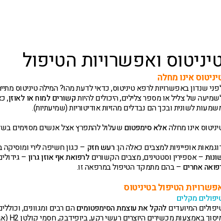
י טיפול
חולים חדשים
חולים קשים ו/או כרונים
יניטוס ואפשרויות הטיפול
יניטוס אינו מחלה
פני שנדון באפשרויות לרפא טיניטוס, כדאי לדעת מהו?
המילה טיניטוס מתיי
שמיעה של צליל או מספר צלילים, היכולים להיות
קשורים למוח או לאוזן
, כ
שמעות לשונית ובכך הם נבדלים מהזיות אודיטוריות (שמיעתיות).
יניטוס אינו מחלה
אלא סימפטום
שעלול להתפרץ אצל אנשים מסוימים בשל 
וגמאות אופייניות למצבים כאלה הן:
רעש חזק
– כגון חשיפה לירי ומוסיקה ב
ונות
– אספירין וסטטינים, מצבים הקשורים
לרפואת אף אוזן גרון
– גידולי
פואה אחרים
– בהם מתמקד הטיפול במרפאה זו.
פשרויות הטיפול בטיניטוס
יפולים מקלים
יפולים המיועדים
להקל את עוצמת הסימפטומים
יסוך באמצעות מכשירים היוצרים רעשי רקע, ביופידבק, חסמי קולטן H2 (אגיסרק) ותרופות נוגדות חרדה ודיכאון.