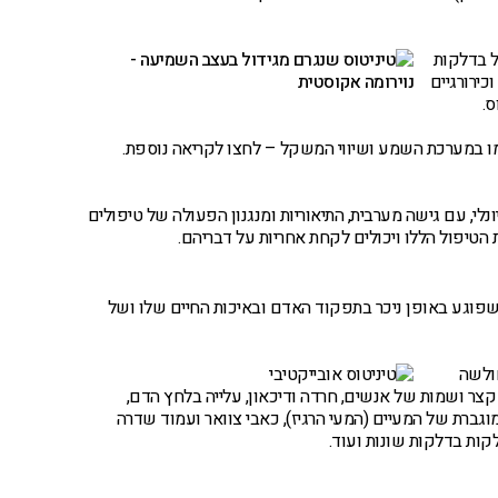
ל בדלקות
כירורגיים
ס.
ו במערכת השמע ושיווי המשקל – לחצו לקריאה נוספת.
לי, עם גישה מערבית, התיאוריות ומנגנון הפעולה של טיפולים
הטיפול הללו ויכולים לקחת אחריות על דבריהם.
שפוגע באופן ניכר בתפקוד האדם ובאיכות החיים שלו ושל
ולשה
 קצר ושמות של אנשים, חרדה ודיכאון, עלייה בלחץ הדם,
וגברת של המעיים (המעי הרגיז), כאבי צוואר ועמוד שדרה
קות בדלקות שונות ועוד.