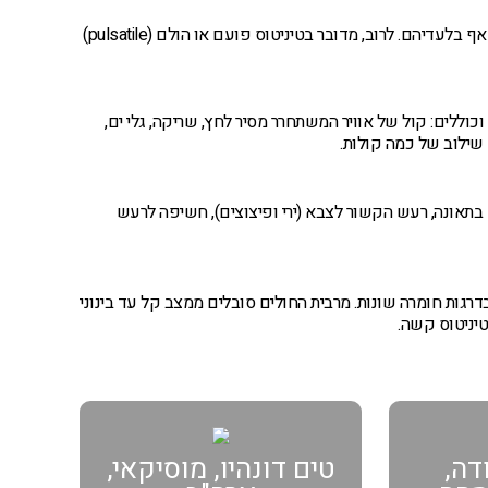
מדובר בטיניטוס אובייקטיבי, שניתן לשמוע באמצעות מכשירי הגברה ולעתים אף בלעדיהם. לרוב, מדובר בטיניטוס פועם או הולם (pulsatile)
כוללים: קול של אוויר המשתחרר מסיר לחץ, שריקה, גלי ים,
שילוב של כמה קולות.
 בתאונה, רעש הקשור לצבא (ירי ופיצוצים), חשיפה לרעש
רגות חומרה שונות. מרבית החולים סובלים ממצב קל עד בינוני
יניטוס קשה.
דה,
טים דונהיו, מוסיקאי,