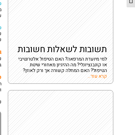
מתג גודל גופן
ט
ע
ט
כ
ק
תשובות לשאלות חשובות
ג
ק
למי מיועדת המרפאה? האם הטיפול אלטרנטיבי
או קונבנציונלי? מה ההיגיון מאחורי שיטת
ב
הטיפול? האם המחלה קשורה אך ורק לאוזן?
קרא עוד...
ס
ה
ו
נ