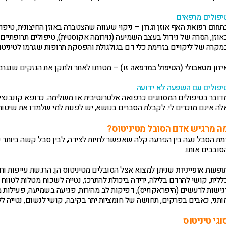
יפולים מרפאים
תחום רפואת האף אוזן וגרון
– ניקוי שעווה שהצטברה באוזן החיצונית, טיפו
אוזן, הסרה של גידול בעצב השמיעה (נוירומה אקוסטית), טיפולים תרופתיים ו
מקרה של ליקויים בזרימת כלי דם בגולגולת והפסקת תרופות שגרמו לטיניטו
יזון מטאבולי (הטיפול במרפאה זו)
– מטרתו לאתר ולתקן את הנזקים שנגרמ
יפולים עם השפעה לא ידועה
דובר בטיפולים המסווגים כרפואה אלטרנטיבית או משלימה. כרופא קונבנציונ
לה אינם מוכרים לי. לקבלת הסברים בנושא, יש לפנות למי שלמדו את שיטות 
ה מרגיש אדם הסובל מטיניטוס?
מת הסבל נעה בין הפרעה קלה שאפשר לחיות לצידה, לבין סבל קשה ביותר 
סובבים אותו.
ופעות אופייניות
שניתן למצוא אצל הסובלים מטיניטוס הן:
הרגשת עייפות וח
ללית, קושי להרדם בלילה, ירידה ביכולת להתרכז, נטייה לשכוח מטלות לטווח
גישות לרעשים (היפראקוזיס), דפיקות לב מהירות, פגיעה בשמיעה, פעילות מ
ותני, כאבים בפרקים, תחושה של חומציות יתר בקיבה, קושי לנשום, נטייה לל
וגי טיניטוס