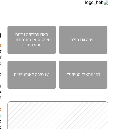
דף הבית
אודות
גישה רפואית
תחומ
ט
האם התרופה גורמת
שיחה עם חולה
טיניטוס או סחרחורת -
ט
מנוע חיפוש
ל
ל
מ
ט
למי מתאים הטיפול?
יש סיבה לאופטימיות
ד
ש
ר
א
ט
ט
מ