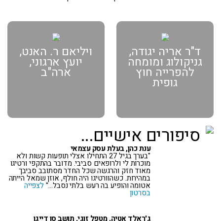
ד"ר אריה יגודה,
ויליאם ר. האנט,
גניקולוג ומומחה
יועץ ארגוני,
להפרייה חוץ
ארה"ב
גופית
סיפורים אישיים...
ענת כהן, בעלת עסק עצמאי
"בערך בגיל 27 התחילו אצלי תופעות קשות ולא
מוכרות לי ולרופאים סביבי. מדובר בהתקפי ורטיגו
מאוד חזק והרגשה שכל החדר מסתובב סביבך
במהירות. כשהוורטיגו היה חולף, אוזן שמאל הייתה
אטומה והופיע בה רעש בלתי נסבל…"
לצפייה
בסרטון
ג'ראלד אטיה, מטפל זוגי, תושב סן דייגו