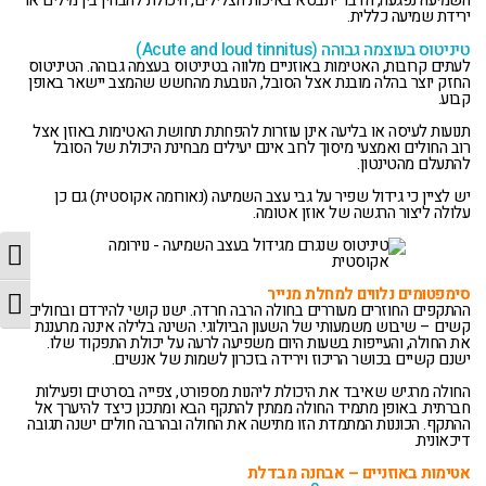
השמיעה נפגעה, הדבר יתבטא באיכות הצלילים, היכולת להבחין בין מילים או
ירידת שמיעה כללית.
טיניטוס בעוצמה גבוהה (Acute and loud tinnitus)
לעתים קרובות, האטימות באוזניים מלווה בטיניטוס בעצמה גבוהה. הטיניטוס
החזק יוצר בהלה מובנת אצל הסובל, הנובעת מהחשש שהמצב יישאר באופן
קבוע.
תנועות לעיסה או בליעה אינן עוזרות להפחתת תחושת האטימות באוזן אצל
רוב החולים ואמצעי מיסוך לרוב אינם יעילים מבחינת היכולת של הסובל
להתעלם מהטינטון.
יש לציין כי גידול שפיר על גבי עצב השמיעה (נאורומה אקוסטית) גם כן
עלולה ליצור הרגשה של אוזן אטומה.
מת
סימפטומים נלווים למחלת מנייר
מת
ההתקפים החוזרים מעוררים בחולה הרבה חרדה. ישנו קושי להירדם ובחולים
קשים – שיבוש משמעותי של השעון הביולוגי. השינה בלילה איננה מרעננת
את החולה, והעייפות בשעות היום משפיעה לרעה על יכולת התפקוד שלו.
ישנם קשיים בכושר הריכוז וירידה בזכרון לשמות של אנשים.
החולה מרגיש שאיבד את היכולת ליהנות מספורט, צפייה בסרטים ופעילות
חברתית. באופן מתמיד החולה ממתין להתקף הבא ומתכנן כיצד להיערך אל
ההתקף. הכוננות המתמדת הזו מתישה את החולה ובהרבה חולים ישנה תגובה
דיכאונית.
אטימות באוזניים – אבחנה מבדלת