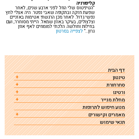
קליפורניה
"הטיניטוס שלי החל לפני ארבע שנים, לאחר
שפעת חזקה ובתקופה שאבי נפטר. היה אצלי לחץ
נפשי גדול. לאחר מכן הרגשתי אטימות באזניים
וצלצולים, בעיקר באוזן שמאל. הייתי מסוחרר, ועם
בחילות וחולשה. הלכתי למומחים לאף אוזן
גרון…"
לצפייה בסרטון
דף הבית
טינטון
סחרחורת
הגורם לטינטון – מחקר
ורטיגו
סחרחורת גורמים טיפול ואבחון
רגישות לרעש (היפראקוזיס)
מחלת מנייר
ורטיגו תנוחתי שפיר
תרופות שגורמות לסחרחורת ורטיגו או דיזינס
טינטון – שאלות ותשובות
מנוע חיפוש לתרופות
מחלת מנייר – גורמים, אבחון וטיפול
טיפול בוורטיגו תנוחתי שפיר ע"י תמרון להחזרת קריסטלים
התקף סחרחורת פתאומית
רשימת גורמים לטיניטוס
שהשתחררו
מאמרים וקישורים
מחלת מנייר והרגשת מליאות או אטימות באוזן
סחרחורת הקשורה לחרדה ולחץ נפשי
טיניטוס שנגרם מתרופות
תנאי שימוש
טיפול לסחרחורת (ורטיגו פרוקסיזמלי פריפרי) כשתמרון להחזרת
כדורי הרגעה ללא מרשם / טבעיים
טינטון פולסטילי
קריסטלים לא עזר
כולסטאטומה
אוטוסקלרוזיס