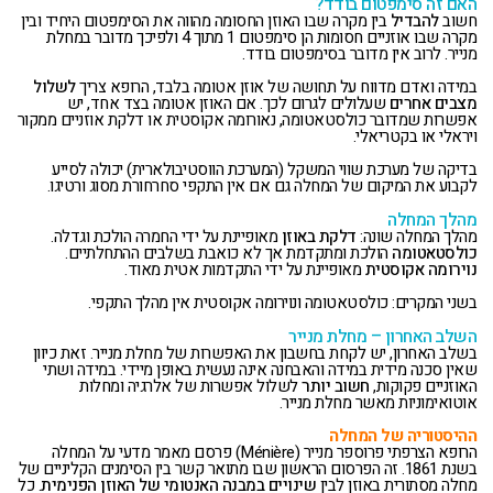
האם זה סימפטום בודד?
חשוב
להבדיל
בין מקרה שבו האוזן החסומה מהווה את הסימפטום היחיד ובין
מקרה שבו אוזניים חסומות הן סימפטום 1 מתוך 4 ולפיכך מדובר במחלת
מנייר. לרוב אין מדובר בסימפטום בודד.
במידה ואדם מדווח על תחושה של אוזן אטומה בלבד, הרופא צריך
לשלול
מצבים אחרים
שעלולים לגרום לכך. אם האוזן אטומה בצד אחד, יש
אפשרות שמדובר כולסטאטומה, נאורומה אקוסטית או דלקת אוזניים ממקור
ויראלי או בקטריאלי.
בדיקה של מערכת שווי המשקל (המערכת הווסטיבולארית) יכולה לסייע
לקבוע את המיקום של המחלה גם אם אין התקפי סחרחורת מסוג ורטיגו.
מהלך המחלה
מהלך המחלה שונה:
דלקת באוזן
מאופיינת על ידי החמרה הולכת וגדלה.
כולסטאטומה
הולכת ומתקדמת אך לא כואבת בשלבים ההתחלתיים.
נוירומה אקוסטית
מאופיינת על ידי התקדמות אטית מאוד.
בשני המקרים: כולסטאטומה ונוירומה אקוסטית אין מהלך התקפי.
השלב האחרון – מחלת מנייר
בשלב האחרון, יש לקחת בחשבון את האפשרות של מחלת מנייר. זאת כיוון
שאין סכנה מידית במידה והאבחנה אינה נעשית באופן מיידי. במידה ושתי
האוזניים פקוקות,
חשוב יותר
לשלול אפשרות של אלרגיה ומחלות
אוטואימוניות מאשר מחלת מנייר.
ההיסטוריה של המחלה
הרופא הצרפתי פרוספר מנייר (Ménière) פרסם מאמר מדעי על המחלה
בשנת 1861. זה הפרסום הראשון שבו מתואר קשר בין הסימנים הקליניים של
מחלה מסתורית באוזן לבין
שינויים במבנה האנטומי של האוזן הפנימית
. כל