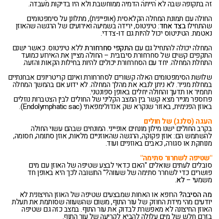
זה בתקופה שבה לא הייתה הדמיה ממוחשבת ולא היו בדיקות מעבדה.
החולה עם תמונת המחלה הקלאסית (אופיינית), מתלונן על סימפטומים
שהתחילו
בצד אחד
: טיניטוס, ירידה בשמיעה ואירועים של הרגשה שהאוזן
נאטמת. הטיניטוס יכול להיות גם דו-צדדי.
המחלה יכולה להתחיל גם עם
התקפי סחרחורת
ללא טיניטוס. כאשר ישנם
התקפים קשים של סחרחורת סיבובית – החולה מציין את האירוע כמועד
התחלת המחלה. יחד עם הסחרחורת יכולים להיות בחילות הקאות והזעה.
שלושת הסימפטומים האלה קשורים לסחרחורת ואינם קריטריונים אבחנתיים
במחלת מנייר. לא ניתן לנבא את מהלך המחלה. לא ידוע אם בהמשך המחלה
תחמיר או תדעך והחולה יחלים באופן ספונטני.
פרוספר מנייר מצא קשר בין המצב הקליני של החולים לבין הצטברות נוזלים
באוזן הפנימית, באזור שנקרא שק אנדולימפאתי (Endolymphatic sac).
העגה (סלנג) של חולים
בקרב החולים ישנו מילון מונחים אופייני. המונחים שבהם עשוי החולה
להשתמש הם: אוזן פקוקה, הרגשה שהאוזניים מלאות, אוזן סתומה, חסומה,
מנותקת או סגורה, כאבים באוזניים ועוד.
"שטיפה לשחרור סתימה"
סובלים לעתים שואלים "האם כדאי לבצע שטיפה של האוזן עם מים
פושרים כדי לשחרר סתימה של שעווה?" התשובה לכך היא באופן חד
משמעי –
לא.
מה הסיבה?
הרופא או האחות שמבצעים שטיפה של האוזן החיצונית לא
יודעים מהי מידת החוזק של עור התוף, משום שהשעווה שסותמת את תעלת
האוזן החיצונה לא מאפשרת לבדוק את עור התוף. במצב כזה גם שטיפה
בזרם חלש של מים עלולה להביא לקריעה של עור התוף.