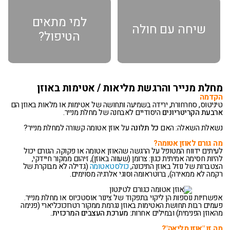
למי מתאים
שיחה עם חולה
הטיפול?
מחלת מנייר והרגשת מליאות / אטימות באוזן
הקדמה
טיניטוס, סחרחורת, ירידה בשמיעה ותחושה של אטימות או מלאות באוזן הם
ארבעת הקריטריונים
היסודיים לאבחנה של מחלת מנייר.
נשאלת השאלה: האם
כל תלונה
על אוזן אטומה קשורה למחלת מנייר?
מה גורם לאוזן אטומה?
לעיתים ידווח המטופל על הרגשה שהאוזן אטומה או פקוקה. הגורם יכול
להיות חסימה אמיתית כגון: צרומן (שעווה באוזן), זיהום ממקור חיידקי,
הצטברות של נוזל באוזן התיכונה,
כולסטאטומה
(גדילה לא מבוקרת של
רקמה לא ממאירה), ברוטראומה וסוגי אלרגיה מסוימים.
אפשרויות נוספות הן ליקוי בתפקוד של צינור אוסטכיוס או מחלת מנייר.
פעמים רבות תחושת האטימות באוזן נגרמת ממקור רטרוכוכליארי (פנימה
מהאוזן הפנימית) ובמילים אחרות:
מערכת העצבים המרכזית.
מה זו "אוזן מליאה"?