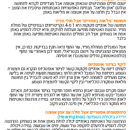
ישנם חולים שמרגישים שהאוזן אטומה אבל מעדיפים לקרוא לתחושה
שלהם "אוזן מליאה". מבחינת האפשרויות האבחנתיות שיסבירו את המצב –
אין הבדל בין תלונה על אוזן אטומה או מליאות באוזן.
תחושת "מלאות באוזניים" אצל חולי מנייר
תחושה של אוזניים פקוקות היא 1 מ-4 הקריטריונים הבסיסיים של מחלת
מנייר. הרגשת האטימות מופיעה ונעלמת לפרקים, והיא יכולה להופיע באוזן
אחת או בשתיהן. אצל רוב החולים הרגשת האטימות מופיעה באוזן אחת
בלבד.
אצל הסובלים ממחלת מנייר, עור התוף נראה תקין בבדיקות. כמו כן, אין
ממצאים המצביעים על זיהום בקטריאלי, חומר לבן מאחורי עור התוף
(כולסטאטומה), נוזלים שהצטברו או חסימה.
ליקוי בצינור אוסטכיוס
לעתים דיווח על אוזניים פקוקות קשור לצינור אוסטכיוס הנקרא גם חצוצרת
השמע. ניסיונות של הסובל לאיזון הלחץ באמצעות תנועות לעיסה או בליעה
אינם מועילים. למומחה לאף אוזן וגרון יהיה לא פשוט להבדיל בין תחושת
מלאות שמקורה כוכליארי ובין ליקוי הקשור לחצוצרת השמע.
ישנם מקרים שבהם יאבחן הרופא חוסר תפקוד בצינור אוסטכיוס, והאדם
הסובל יבקש מהרופא לנקב את עור התוף או להכניס צינורית דרך עור התוף
לאוזן התיכונה כדי להקל על הלחץ שהוא מרגיש. במידה והרגשת האטימות
היא ממקור רטרו-כוכליארי, אין סיבה לבצע ניקוב.
סימפטומים אפשריים אצל חולה עם אוזן אטומה
ירידה ביכולת השמיעה (Hearing loss)
ההרגשה של האטימות באוזניים יכולה להיות באוזן אחת או בשתיהן. ההרגשה
יכולה להופיע ולהיעלם לתקופה של שעות, ימים או שבועות. במידה ויכולת