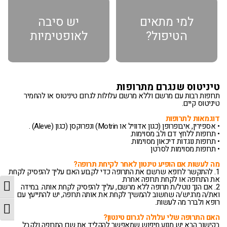
למי מתאים
יש סיבה
הטיפול?
לאופטימיות
טיניטוס שנגרם מתרופות
תרופות רבות עם מרשם וללא מרשם עלולות לגרום טיניטוס או להחמיר
טיניטוס קיים.
דוגמאות לתרופות
• אספירין, איבופרופן (כגון אדוויל או Motrin) ונפרוקסן (כגון (Aleve) .
• תרופות ללחץ דם ולב מסוימות.
• תרופות נוגדות דיכאון מסוימות.
• תרופות מסוימות לסרטן
מה לעשות אם הופיע טינטון לאחר לקיחת תרופה?
1. להתקשר לרופא שרשם את התרופה כדי לקבוע האם עליך להפסיק לקחת
את התרופה או לקחת תרופה אחרת.
מת
2. אם הנך נוטל/ת תרופה ללא מרשם, עליך להפסיק לקחת אותה. במידה
ואת/ה מרגיש/ה שחשוב להמשיך לקחת את אותה תרופה, יש להתייעץ עם
רופא ולברר מה לעשות.
מת
האם התרופה שלי עלולה לגרום טינטון?
בקישור הבא יש מנוע חיפוש שמאפשר להקליד את שם התרופה ולקבל