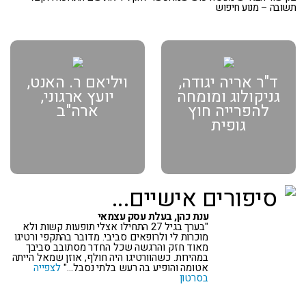
תשובה – מנוע חיפוש
ד"ר אריה יגודה,
ויליאם ר. האנט,
גניקולוג ומומחה
יועץ ארגוני,
להפרייה חוץ
ארה"ב
גופית
סיפורים אישיים...
ענת כהן, בעלת עסק עצמאי
"בערך בגיל 27 התחילו אצלי תופעות קשות ולא
מוכרות לי ולרופאים סביבי. מדובר בהתקפי ורטיגו
מאוד חזק והרגשה שכל החדר מסתובב סביבך
במהירות. כשהוורטיגו היה חולף, אוזן שמאל הייתה
אטומה והופיע בה רעש בלתי נסבל…"
לצפייה
בסרטון