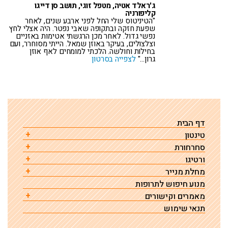
ג'ראלד אטיה, מטפל זוגי, תושב סן דייגו
קליפורניה
"הטיניטוס שלי החל לפני ארבע שנים, לאחר
שפעת חזקה ובתקופה שאבי נפטר. היה אצלי לחץ
נפשי גדול. לאחר מכן הרגשתי אטימות באזניים
וצלצולים, בעיקר באוזן שמאל. הייתי מסוחרר, ועם
בחילות וחולשה. הלכתי למומחים לאף אוזן
גרון…"
לצפייה בסרטון
דף הבית
טינטון
סחרחורת
הגורם לטינטון – מחקר
ורטיגו
סחרחורת גורמים טיפול ואבחון
רגישות לרעש (היפראקוזיס)
מחלת מנייר
ורטיגו תנוחתי שפיר
תרופות שגורמות לסחרחורת ורטיגו או דיזינס
טינטון – שאלות ותשובות
מנוע חיפוש לתרופות
מחלת מנייר – גורמים, אבחון וטיפול
טיפול בוורטיגו תנוחתי שפיר ע"י תמרון להחזרת קריסטלים
התקף סחרחורת פתאומית
רשימת גורמים לטיניטוס
שהשתחררו
מאמרים וקישורים
מחלת מנייר והרגשת מליאות או אטימות באוזן
סחרחורת הקשורה לחרדה ולחץ נפשי
טיניטוס שנגרם מתרופות
תנאי שימוש
טיפול לסחרחורת (ורטיגו פרוקסיזמלי פריפרי) כשתמרון להחזרת
כדורי הרגעה ללא מרשם / טבעיים
טינטון פולסטילי
קריסטלים לא עזר
כולסטאטומה